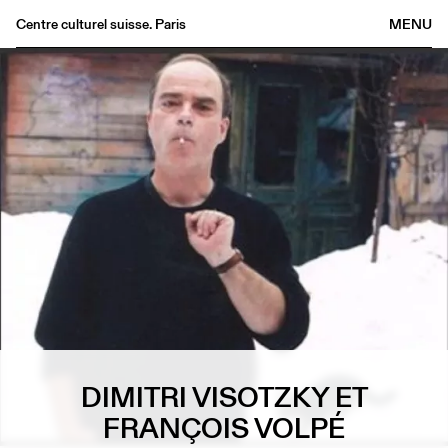
Centre culturel suisse. Paris
MENU
Agenda
Librairie
Buvette
Archives
Médiathèque
Éditions
Informations
FR
/
EN
DIMITRI VISOTZKY ET
FRANÇOIS VOLPÉ