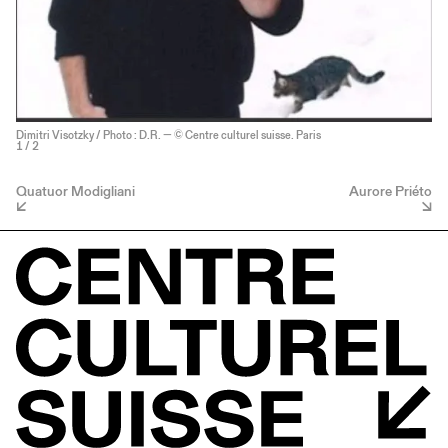
Dimitri Visotzky / Photo : D.R. — © Centre culturel suisse. Paris
1
/ 2
Quatuor Modigliani
Aurore Priéto