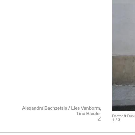
Alexandra Bachzetsis / Lies Vanborm,
Tina Bleuler
Dector & Dupuy
1
/ 3