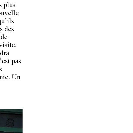
s plus
ouvelle
qu’ils
s des
 de
isite.
udra
’est pas
x
nie. Un