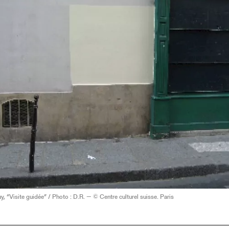
, “Visite guidée” / Photo : D.R. — © Centre culturel suisse. Paris