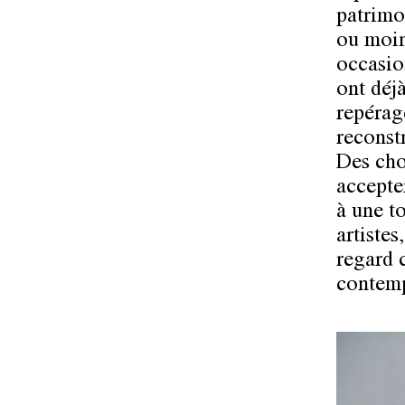
patrimoi
ou moin
occasion
ont déj
repérage
reconst
Des cho
accepter
à une t
artiste
regard 
contemp