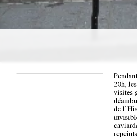
Pendant 
20h, les
visites
déambul
de l’Hi
invisibl
caviard
repeint