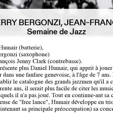
ERRY BERGONZI, JEAN-FRA
Semaine de Jazz
Humair (batterie),
ergonzi (saxophone)
ançois Jenny Clark (contrebasse).
résente plus Daniel Humair, qui apprit à jouer
 dans une fanfare genevoise, à l'âge de 7 ans. 
tablir le catalogue des grands jazzmen qu'il a 
rente ans, il serait plus facile de citer les musi
quels il n'a pas joué. Tout en continue-ant sa 
ieuse de "free lance", Humair développe en trio
aintenant sa principale préoccupation) sa conc