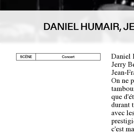
DANIEL HUMAIR, J
Daniel 
SCÈNE
Concert
Jerry B
Jean-Fr
On ne p
tambour
que d'é
durant t
avec les
prestig
c'est m