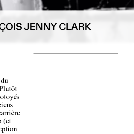
NÇOIS JENNY CLARK
 du
Plutôt
cotoyés
ciens
carrière
 (et
eption