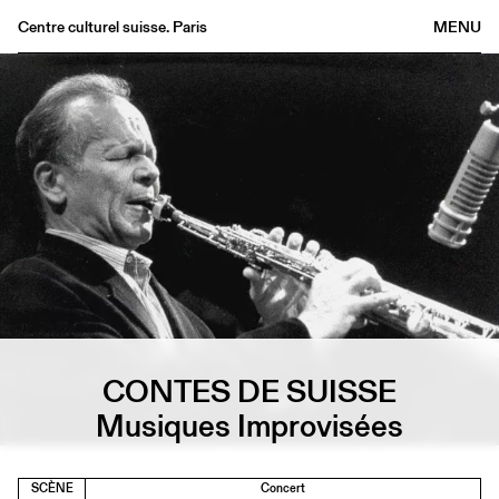
Centre culturel suisse. Paris
MENU
Agenda
Librairie
Buvette
Archives
Médiathèque
Éditions
Informations
FR
/
EN
CONTES DE SUISSE
Musiques Improvisées
SCÈNE
Concert