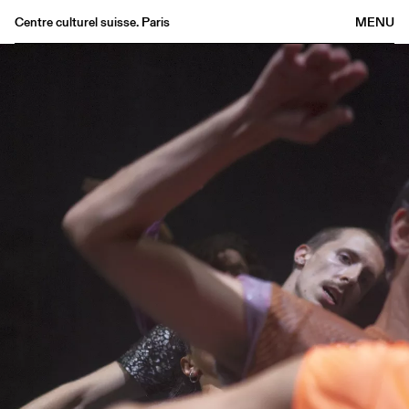
Centre culturel suisse. Paris
MENU
Agenda
Librairie
Buvette
Archives
Médiathèque
Éditions
Informations
FR
/
EN