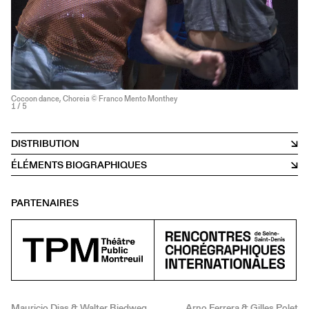
Cocoon dance, Choreia © Franco Mento Monthey
1
/ 5
DISTRIBUTION
ÉLÉMENTS BIOGRAPHIQUES
PARTENAIRES
Mauricio Dias & Walter Riedweg
Arno Ferrera & Gilles Polet