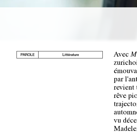
Avec
Me
PAROLE
Littérature
zuricho
émouvan
par l'a
revient 
rêve pio
trajecto
automne
vu déce
Madele