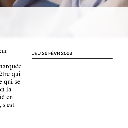
eur
JEU 26 FÉVR 2009
 marquée
être qui
e qui se
on la
ié en
 s'est