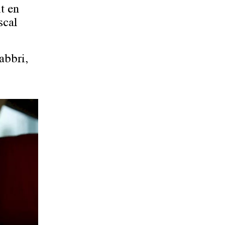
t en
scal
abbri,