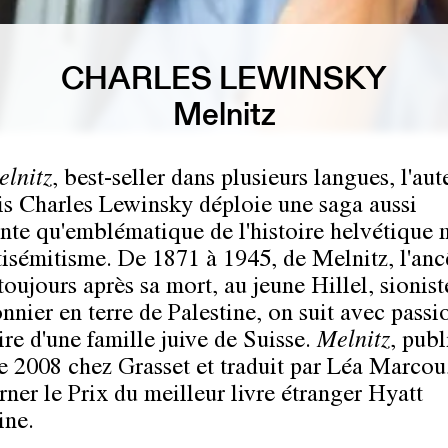
CHARLES LEWINSKY
Melnitz
lnitz
, best-seller dans plusieurs langues, l'aut
is Charles Lewinsky déploie une saga aussi
te qu'emblématique de l'histoire helvétique
ntisémitisme. De 1871 à 1945, de Melnitz, l'anc
toujours après sa mort, au jeune Hillel, sionist
nnier en terre de Palestine, on suit avec passi
ire d'une famille juive de Suisse.
Melnitz
, publ
 2008 chez Grasset et traduit par Léa Marcou,
rner le Prix du meilleur livre étranger Hyatt
ine.