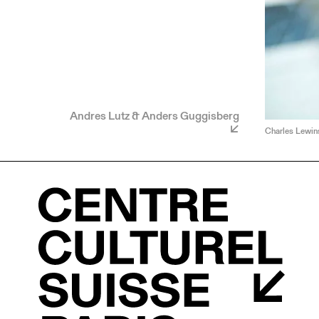
Andres Lutz & Anders Guggisberg
Charles Lewins