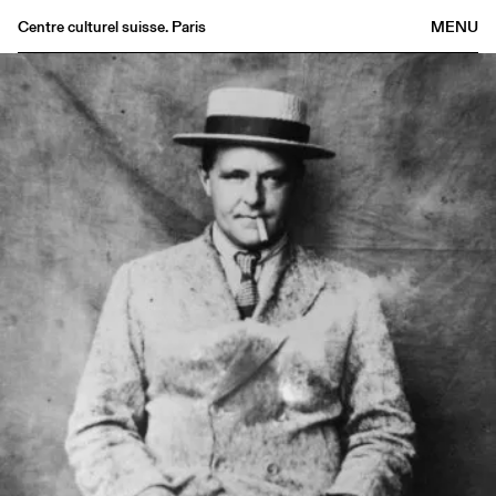
Centre culturel suisse. Paris
MENU
Agenda
Librairie
Buvette
Archives
Médiathèque
Éditions
Informations
FR
/
EN