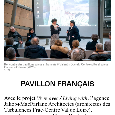
Rencontre des pavillons suisse et français © Valentin Duciel / Centre culturel suisse
On tour à Orléans (2025)
1
/ 9
PAVILLON FRANÇAIS
Avec le projet
Vivre avec / Living with
, l’agence
Jakob+MacFarlane Architectes (architectes des
Turbulences Frac-Centre Val de Loire),