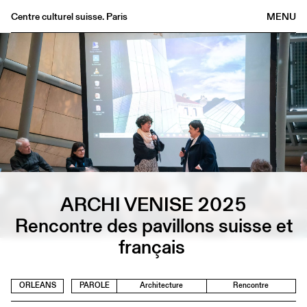
Centre culturel suisse. Paris
MENU
Agenda
Librairie
Buvette
Archives
Médiathèque
Éditions
Informations
FR
/
EN
ARCHI VENISE 2025
Rencontre des pavillons suisse et
français
ORLEANS
PAROLE
Architecture
Rencontre