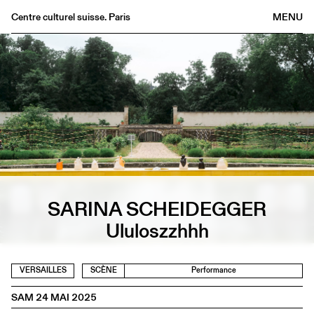
Centre culturel suisse. Paris
MENU
Agenda
Librairie
Buvette
Archives
Médiathèque
Éditions
Informations
FR
/
EN
SARINA SCHEIDEGGER
Ululoszzhhh
VERSAILLES
SCÈNE
Performance
SAM 24 MAI 2025