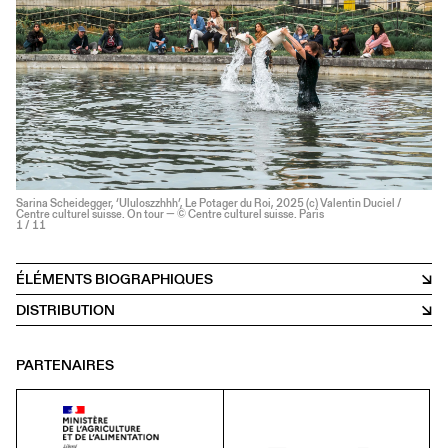
Sarina Scheidegger, ‘Ululoszzhhh’, Le Potager du Roi, 2025 (c) Valentin Duciel /
Centre culturel suisse. On tour — © Centre culturel suisse. Paris
1
/ 11
ÉLÉMENTS BIOGRAPHIQUES
DISTRIBUTION
PARTENAIRES