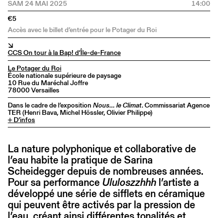
SAM 24 MAI 2025
14:00
€5
Accès avec le billet d’entrée pour le Potager du Roi
↘
CCS On tour à la Bap! d’Île-de-France
Le Potager du Roi
École nationale supérieure de paysage
10 Rue du Maréchal Joffre
78000 Versailles
Dans le cadre de l’exposition
Nous… le Climat
. Commissariat Agence
TER (Henri Bava, Michel Hössler, Olivier Philippe)
+ D’infos
La nature polyphonique et collaborative de
l’eau habite la pratique de Sarina
Scheidegger depuis de nombreuses années.
Pour sa performance
Ululoszzhhh
l’artiste a
développé une série de sifflets en céramique
qui peuvent être activés par la pression de
l’eau, créant ainsi différentes tonalités et