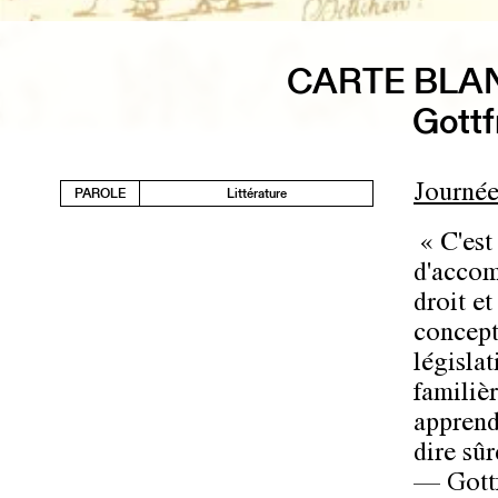
CARTE BLA
Gottf
Journée
PAROLE
Littérature
« C'est
d'accomp
droit e
concept
législat
familiè
apprend
dire sûr
— Gottf