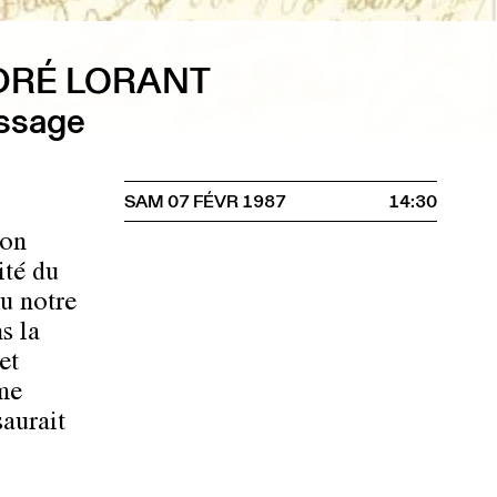
DRÉ LORANT
issage
SAM 07 FÉVR 1987
14:30
ion
ité du
ou notre
s la
et
me
saurait