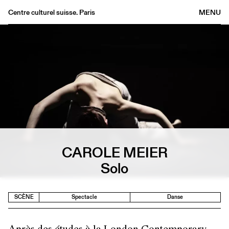
Centre culturel suisse. Paris
MENU
Agenda
Librairie
Buvette
Archives
Médiathèque
Éditions
Informations
CAROLE MEIER
FR
/
EN
Solo
SCÈNE
Spectacle
Danse