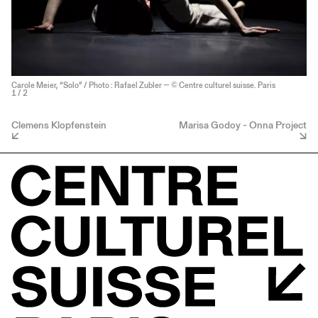
Carole Meier, “Solo” / Photo : Rafael Zubler — © Centre culturel suisse. Paris
1
/ 2
Clemens Klopfenstein
Marisa Godoy - Onna Project