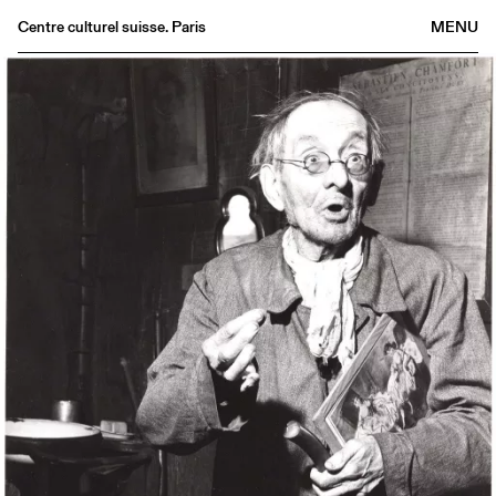
Centre culturel suisse. Paris
MENU
Agenda
Librairie
Buvette
Archives
Médiathèque
Éditions
Informations
FR
/
EN