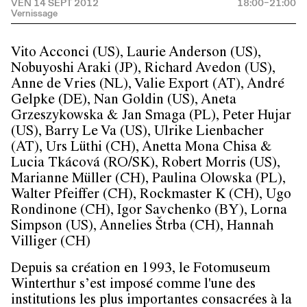
VEN 14 SEPT 2012
18:00–21:00
Vito Acconci (US), Laurie Anderson (US),
Nobuyoshi Araki (JP), Richard Avedon (US),
Anne de Vries (NL), Valie Export (AT), André
Gelpke (DE), Nan Goldin (US), Aneta
Grzeszykowska & Jan Smaga (PL), Peter Hujar
(US), Barry Le Va (US), Ulrike Lienbacher
(AT), Urs Lüthi (CH), Anetta Mona Chisa &
Lucia Tkácová (RO/SK), Robert Morris (US),
Marianne Müller (CH), Paulina Olowska (PL),
Walter Pfeiffer (CH), Rockmaster K (CH), Ugo
Rondinone (CH), Igor Savchenko (BY), Lorna
Simpson (US), Annelies Štrba (CH), Hannah
Villiger (CH)
Depuis sa création en 1993, le Fotomuseum
Winterthur s’est imposé comme l'une des
institutions les plus importantes consacrées à la