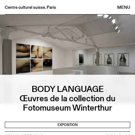
Centre culturel suisse. Paris
MENU
Agenda
Librairie
Buvette
Archives
Médiathèque
Éditions
Informations
BODY LANGUAGE
FR
/
EN
Œuvres de la collection du
Fotomuseum Winterthur
EXPOSITION