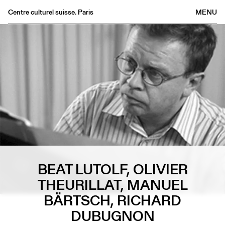
Centre culturel suisse. Paris
MENU
Agenda
Librairie
Buvette
Archives
Médiathèque
Éditions
Informations
FR
/
EN
BEAT LUTOLF, OLIVIER
THEURILLAT, MANUEL
BÄRTSCH, RICHARD
DUBUGNON