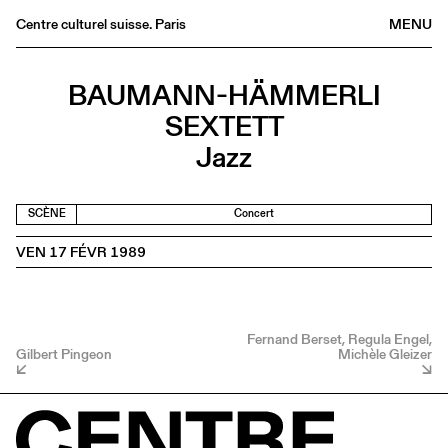
Centre culturel suisse. Paris
MENU
Agenda
BAUMANN-HÄMMERLI
Librairie
SEXTETT
Buvette
Jazz
Archives
Médiathèque
SCÈNE
Concert
Éditions
VEN 17 FÉVR 1989
Informations
FR
/
EN
Fernand Berset, Regula Engel,
Gilbert Pingeon
Michèle Gleizer