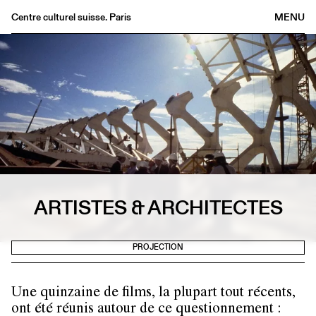
Centre culturel suisse. Paris
MENU
Agenda
Librairie
Buvette
Archives
Médiathèque
Éditions
Informations
ARTISTES & ARCHITECTES
FR
/
EN
PROJECTION
Une quinzaine de films, la plupart tout récents,
ont été réunis autour de ce questionnement :