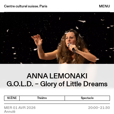
Centre culturel suisse. Paris
MENU
Agenda
Librairie
Buvette
Archives
Médiathèque
Éditions
Informations
ANNA LEMONAKI
FR
/
EN
G.O.L.D. – Glory of Little Dreams
SCÈNE
Théâtre
Spectacle
MER 01 AVR 2026
20:00–21:30