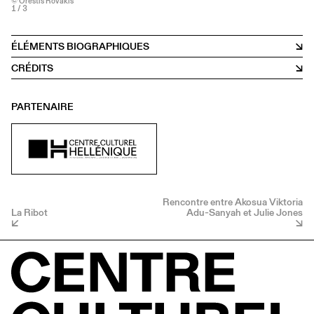
© Orestis Rovakis
1
/ 3
ÉLÉMENTS BIOGRAPHIQUES
CRÉDITS
PARTENAIRE
Rencontre entre Akosua Viktoria
La Ribot
Adu-Sanyah et Julie Jones