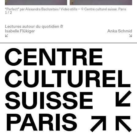
“Perfect” par Alexandra Bachzetsis / Video stills — © Centre culturel suisse. Paris
1
/ 2
Lectures autour du quotidien &
Isabelle Flükiger
Anka Schmid