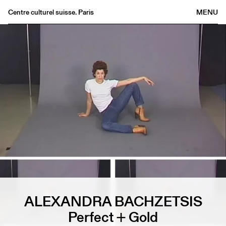
Centre culturel suisse. Paris
MENU
Agenda
Librairie
Buvette
Archives
Médiathèque
Éditions
Informations
FR
/
EN
ALEXANDRA BACHZETSIS
Perfect + Gold