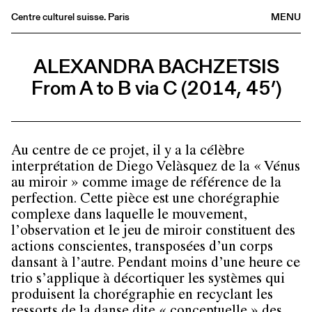
Centre culturel suisse. Paris
MENU
Agenda
ALEXANDRA BACHZETSIS
Librairie
From A to B via C (2014, 45’)
Buvette
Archives
Médiathèque
Au centre de ce projet, il y a la célèbre
Éditions
interprétation de Diego Velàsquez de la « Vénus
Informations
au miroir » comme image de référence de la
perfection. Cette pièce est une chorégraphie
FR
/
EN
complexe dans laquelle le mouvement,
l’observation et le jeu de miroir constituent des
actions conscientes, transposées d’un corps
dansant à l’autre. Pendant moins d’une heure ce
trio s’applique à décortiquer les systèmes qui
produisent la chorégraphie en recyclant les