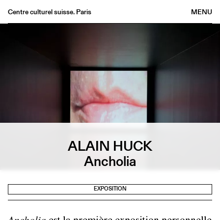
Centre culturel suisse. Paris
MENU
Agenda
Librairie
Buvette
Archives
Médiathèque
Éditions
Informations
ALAIN HUCK
FR
/
EN
Ancholia
EXPOSITION