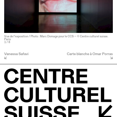
Vue de l’exposition / Photo : Marc Domage pour le CCS — © Centre culturel suisse.
Paris
1
/ 8
Vanessa Safavi
Carte blanche à Omar Porras