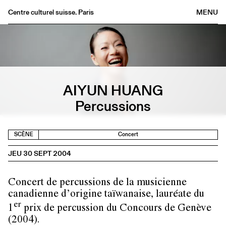
Centre culturel suisse. Paris
MENU
Agenda
Librairie
Buvette
Archives
AIYUN HUANG
Médiathèque
Percussions
Éditions
Informations
SCÈNE
Concert
FR
/
EN
JEU 30 SEPT 2004
Concert de percussions de la musicienne
canadienne d’origine taïwanaise, lauréate du
er
1
prix de percussion du Concours de Genève
(2004).