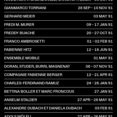
GIANMARCO TORRIANI
28 SEP – 10 NOV
1991
GERHARD MEIER
03 MAY
1991
FREDI M. MURER
09 – 17 JAN
1991
FREDDY BUACHE
20 – 27 OCT
1991
FRANCO AMBROSETTI
01 – 02 FEB
1991
FABIENNE HITZ
12 – 16 JUN
1991
ENSEMBLE MOBILE
31 MAY
1991
DORAN, STUDER, BURRI, MAGNENAT
06 – 07 NOV
1991
COMPAGNIE FABIENNE BERGER
12 – 21 APR
1991
CHARLES-FERDINAND RAMUZ
24 – 26 JAN
1991
BETTINA BOLLER ET MARC FRONCOUX
27 JAN
1991
ANSELM STALDER
27 APR – 26 MAY
1991
ALEXANDRE DUBACH ET DANIELA DUBACH
03 FEB
1991
ADOLF WÖLFLI
27 APR – 26 MAY
1991