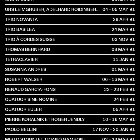
URS LEIMGRUBER, ADELHARD ROIDINGER ET FRITZ HAUSER
04 – 05 MAY
1991
TRIO NOVANTA
28 APR
1991
TRIO BASILEA
24 MAR
1991
TRIO À CORDES SUISSE
03 NOV
1991
THOMAS BERNHARD
08 MAR
1991
TETRACLAVIER
11 JAN
1991
SUSANNA ANDRES
01 MAR
1991
ROBERT WALSER
06 – 16 MAR
1991
RENAUD GARCIA-FONS
22 – 23 FEB
1991
QUATUOR SINE NOMINE
24 FEB
1991
QUATUOR EULER
05 APR
1991
PIERRE KORALNIK ET ROGER JENDLY
10 – 16 MAY
1991
PAOLO BELLINI
17 NOV – 20 JAN
1991
MIRTO STORNI ET TIZIANO GAMBONI
02 – 23 MAR
1991