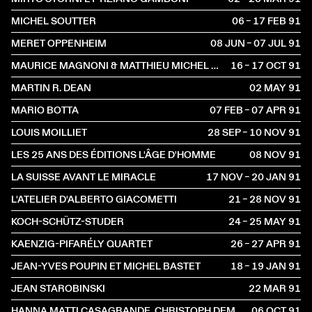
MICHEL SOUTTER
06 – 17 FEB
1991
MERET OPPENHEIM
08 JUN – 07 JUL
1991
MAURICE MAGNONI & MATTHIEU MICHEL QUINTET
16 – 17 OCT
1991
MARTIN R. DEAN
02 MAY
1991
MARIO BOTTA
07 FEB – 07 APR
1991
LOUIS MOILLIET
28 SEP – 10 NOV
1991
LES 25 ANS DES ÉDITIONS L'ÂGE D'HOMME
08 NOV
1991
LA SUISSE AVANT LE MIRACLE
17 NOV – 20 JAN
1991
L'ATELIER D'ALBERTO GIACOMETTI
21 – 28 NOV
1991
KOCH-SCHÜTZ-STUDER
24 – 25 MAY
1991
KAENZIG-PIFARÉLY QUARTET
26 – 27 APR
1991
JEAN-YVES POUPIN ET MICHEL BASTET
18 – 19 JAN
1991
JEAN STAROBINSKI
22 MAR
1991
HANNA MATTI CASAGRANDE, CHRISTOPH DEMARMELS
06 OCT
1991