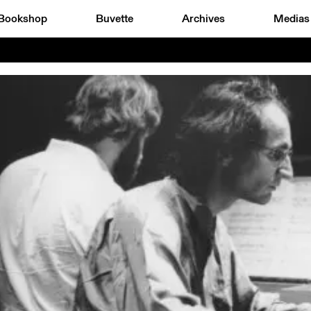
">
lemann, Jean-Jacques Dünki, Stephane Reymond, Pierre Sublet
Bookshop
Buvette
Archives
Medias