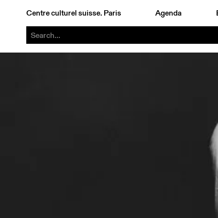
">
Paul Clemann, Jean-Jacques Dünki, Stephane Reymond, Pierre Sublet
Paul C
Centre culturel suisse. Paris
Agenda