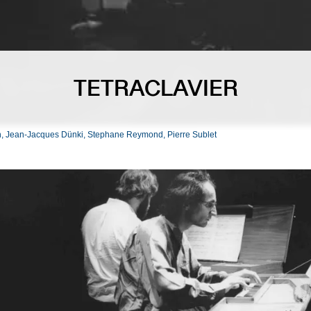
TETRACLAVIER
, Jean-Jacques Dünki, Stephane Reymond, Pierre Sublet