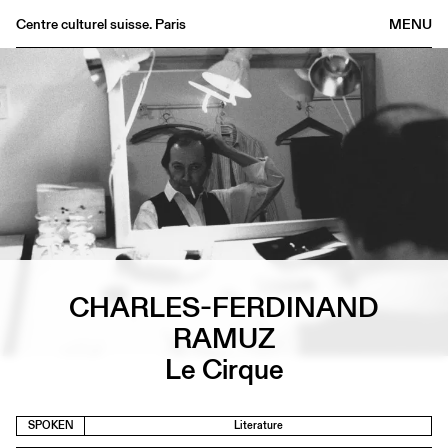
Centre culturel suisse. Paris
MENU
Agenda
Bookshop
Buvette
Archives
Medias
Publications
About
FR
/
EN
CHARLES-FERDINAND
RAMUZ
Le Cirque
SPOKEN
Literature