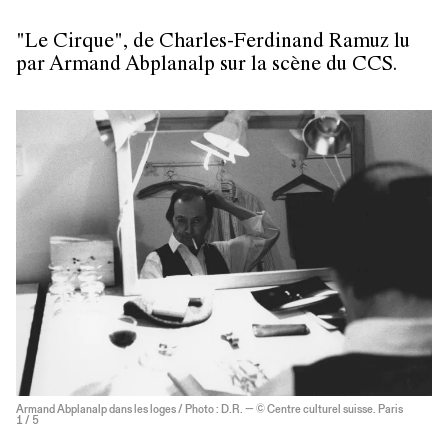
"Le Cirque", de Charles-Ferdinand Ramuz lu
par Armand Abplanalp sur la scène du CCS.
Armand Abplanalp dans les loges / Photo : D.R. — © Centre culturel suisse. Paris
1
/ 5