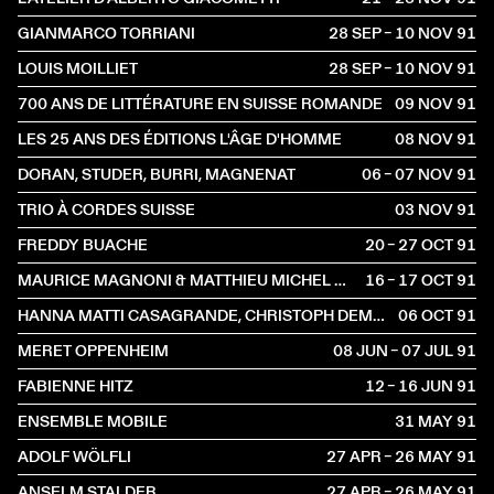
GIANMARCO TORRIANI
28 SEP – 10 NOV
1991
LOUIS MOILLIET
28 SEP – 10 NOV
1991
700 ANS DE LITTÉRATURE EN SUISSE ROMANDE
09 NOV
1991
LES 25 ANS DES ÉDITIONS L'ÂGE D'HOMME
08 NOV
1991
DORAN, STUDER, BURRI, MAGNENAT
06 – 07 NOV
1991
TRIO À CORDES SUISSE
03 NOV
1991
FREDDY BUACHE
20 – 27 OCT
1991
MAURICE MAGNONI & MATTHIEU MICHEL QUINTET
16 – 17 OCT
1991
HANNA MATTI CASAGRANDE, CHRISTOPH DEMARMELS
06 OCT
1991
MERET OPPENHEIM
08 JUN – 07 JUL
1991
FABIENNE HITZ
12 – 16 JUN
1991
ENSEMBLE MOBILE
31 MAY
1991
ADOLF WÖLFLI
27 APR – 26 MAY
1991
ANSELM STALDER
27 APR – 26 MAY
1991