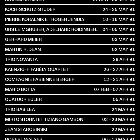
KOCH-SCHÜTZ-STUDER
24 – 25 MAY
1991
PIERRE KORALNIK ET ROGER JENDLY
10 – 16 MAY
1991
URS LEIMGRUBER, ADELHARD ROIDINGER ET FRITZ HAUSER
04 – 05 MAY
1991
GERHARD MEIER
03 MAY
1991
MARTIN R. DEAN
02 MAY
1991
TRIO NOVANTA
28 APR
1991
KAENZIG-PIFARÉLY QUARTET
26 – 27 APR
1991
COMPAGNIE FABIENNE BERGER
12 – 21 APR
1991
MARIO BOTTA
07 FEB – 07 APR
1991
QUATUOR EULER
05 APR
1991
TRIO BASILEA
24 MAR
1991
MIRTO STORNI ET TIZIANO GAMBONI
02 – 23 MAR
1991
JEAN STAROBINSKI
22 MAR
1991
ROBERT WALSER
06 – 16 MAR
1991