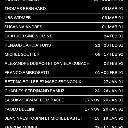
THOMAS BERNHARD
08 MAR
1991
URS WIDMER
03 MAR
1991
SUSANNA ANDRES
01 MAR
1991
QUATUOR SINE NOMINE
24 FEB
1991
RENAUD GARCIA-FONS
22 – 23 FEB
1991
MICHEL SOUTTER
06 – 17 FEB
1991
ALEXANDRE DUBACH ET DANIELA DUBACH
03 FEB
1991
FRANCO AMBROSETTI
01 – 02 FEB
1991
BETTINA BOLLER ET MARC FRONCOUX
27 JAN
1991
CHARLES-FERDINAND RAMUZ
24 – 26 JAN
1991
LA SUISSE AVANT LE MIRACLE
17 NOV – 20 JAN
1991
PAOLO BELLINI
17 NOV – 20 JAN
1991
JEAN-YVES POUPIN ET MICHEL BASTET
18 – 19 JAN
1991
FREDI M. MURER
09 – 17 JAN
1991