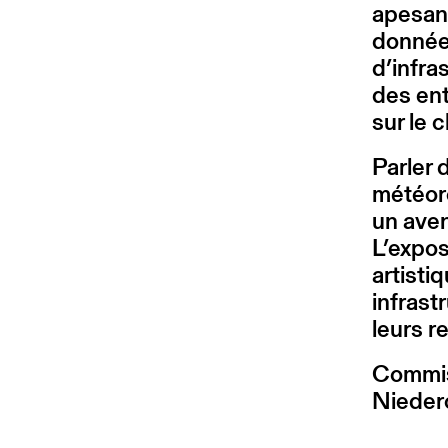
apesant
donnée
d’infra
des ent
sur le c
Parler
météoro
un aven
L’expos
artisti
infrast
leurs r
Commis
Nieder