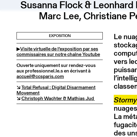
Susanna Flock & Leonhard Mü
Marc Lee, Christiane P
Le nuag
EXPOSITION
stockag
▶
Visite virtuelle de l’exposition par ses
computi
commissaires sur notre chaîne Youtube
vers le
Ouverte uniquement sur rendez-vous
puissan
aux professionnel.le.s en écrivant à
accueil@ccsparis.com
l’intel
classem
↘
Total Refusal : Digital Disarmament
Movement
↘
Christoph
Wachter & Mathias Jud
Stormy
nuages a
La méta
fugacit
des uns