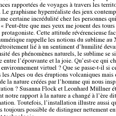
nces rapportées de voyages à travers les territ
s. Le graphisme hyperréaliste des jeux contem
 une certaine incrédulité chez les personnes qu
: « Peut-être que mes yeux me jouent des tours 
n protagoniste. Cette attitude révérencieuse fa
numérique rappelle les notions du sublime au
 étroitement lié à un sentiment d’humilité deva
sité des phénomènes naturels, le sublime se si
re entre l’épouvante et la joie. Qu’est-ce qui c
 environnement virtuel ? Que se passe-t-il si c
s les Alpes ou des éruptions volcaniques mais 
de la nature créées par l’homme qui nous insp
ration ? Susanna Flock et Leonhard Müllner é
 notre rapport à la nature a changé à l’ère di
ation. Toutefois, l’installation illustre aussi q
as toujours possible de distinguer nettement en