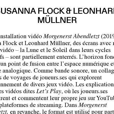
SUSANNA FLOCK & LEONHAR
MÜLLNER
installation vidéo
Morgenerst Abendletzt
(2019
 Flock et Leonhard Müllner, des écrans avec 
vidéo – la Lune et le Soleil dans leurs cycles
ifs – sont partiellement enterrés. L’horizon fo
n point de fusion entre l’espace numérique e
e analogique. Comme bande sonore, un collag
ts de voyages de joueurs.ses qui explorent
onnement de divers jeux vidéo. Les explication
des vidéos dites
Let’s Play
, où les joueurs.ses
trent et commentent leur propre jeu sur YouT
 plateformes de streaming. Dans
Morgenerst
tzt,
en revanche, le format est utilisé pour par