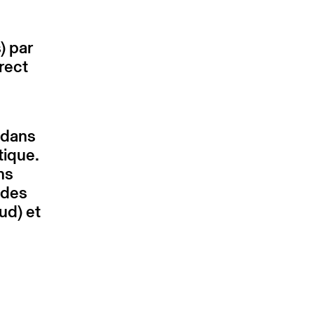
) par
rect
t dans
tique.
ns
 des
ud) et