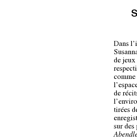
Dans l’
Susanna
de jeux 
respect
comme u
l’espac
de réci
l’envir
tirées 
enregis
sur des
Abendle