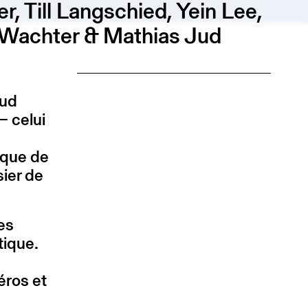
, Till Langschied, Yein Lee,
h Wachter & Mathias Jud
oud
— celui
ique de
sier de
es
tique.
éros et