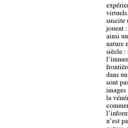
expérie
virtuel
suscite
jouent 
ainsi u
nature 
siècle :
l’immen
frontiè
dans un
sont pa
images 
la véné
comment
l’inform
n’est p