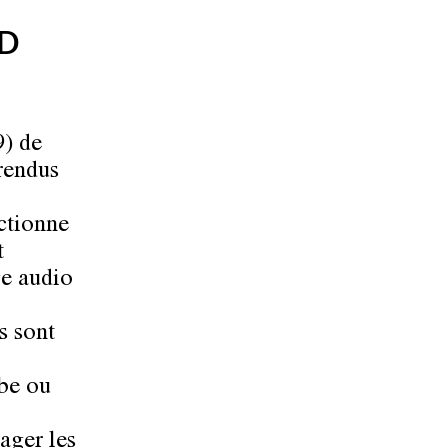
D
) de
rendus
nctionne
t
e audio
s sont
ube ou
tager les