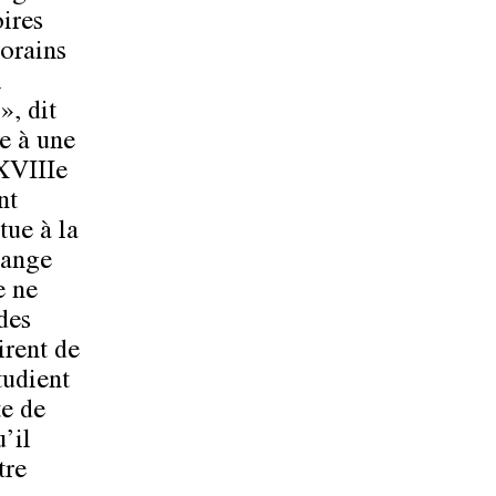
oires
porains
i
», dit
ce à une
 XVIIIe
nt
tue à la
hange
e ne
des
irent de
tudient
te de
u’il
tre