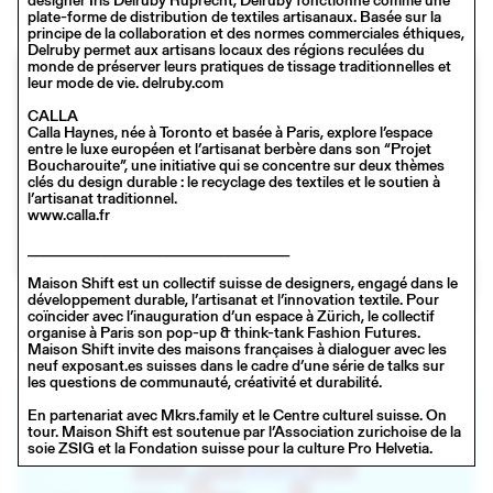
designer Iris Delruby Ruprecht, Delruby fonctionne comme une
GEORGES DESCOMBES
plate-forme de distribution de textiles artisanaux. Basée sur la
Une imagination topographique
principe de la collaboration et des normes commerciales éthiques,
Delruby permet aux artisans locaux des régions reculées du
monde de préserver leurs pratiques de tissage traditionnelles et
leur mode de vie. delruby.com
CALLA
Calla Haynes, née à Toronto et basée à Paris, explore l’espace
entre le luxe européen et l’artisanat berbère dans son “Projet
Boucharouite”, une initiative qui se concentre sur deux thèmes
clés du design durable : le recyclage des textiles et le soutien à
l’artisanat traditionnel.
www.calla.fr
__________________________________
Maison Shift est un collectif suisse de designers, engagé dans le
développement durable, l’artisanat et l’innovation textile. Pour
coïncider avec l’inauguration d’un espace à Zürich, le collectif
04 FEB
2016
organise à Paris son pop-up & think-tank Fashion Futures.
MAXIMAGE
Maison Shift invite des maisons françaises à dialoguer avec les
neuf exposant.es suisses dans le cadre d’une série de talks sur
les questions de communauté, créativité et durabilité.
En partenariat avec Mkrs.family et le Centre culturel suisse. On
tour. Maison Shift est soutenue par l’Association zurichoise de la
soie ZSIG et la Fondation suisse pour la culture Pro Helvetia.