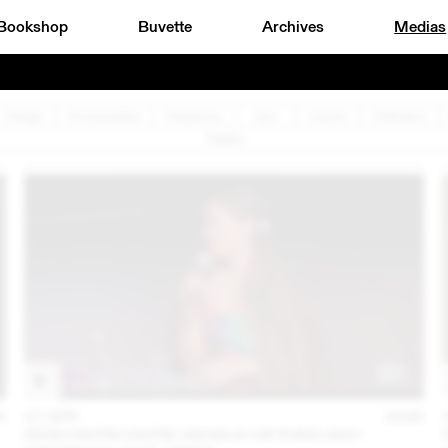
Bookshop
Buvette
Archives
Medias
Design
Documentaire
Graphisme
Jazz
Lecture
Littérature
Théâtre
6
07 APR
2026
RENCONTRE ENTRE AKOSUA VIKTORIA ADU-