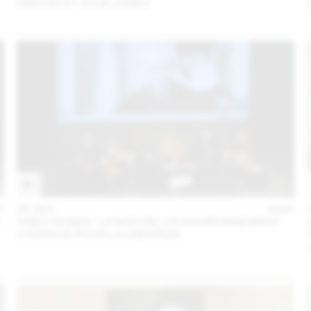
SANYAH ET JULIE JONES
5
05 DEC
2025
L
TABLE RONDE : LA NATURE, UN ENVIRONNEMENT
UTOPIQUE POUR LA CRÉATION