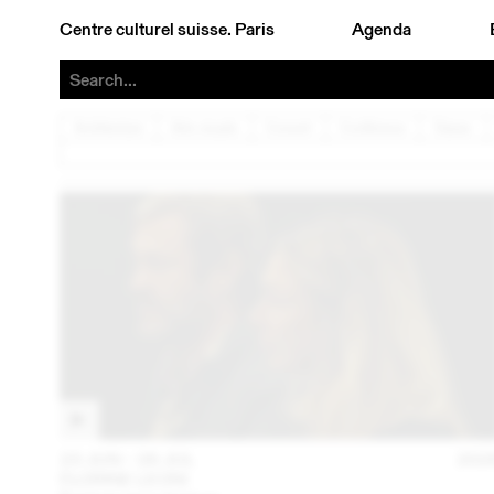
Centre culturel suisse. Paris
Agenda
Architecture
Arts visuels
Concert
Conférence
Danse
23 JUN – 26 JUL
202
FLORINE LEONI