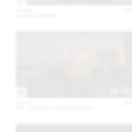
14 FEB
202
MICHAEL RENNER
18 OCT
202
GTF - GRAPHIC THOUGHT FACILITY