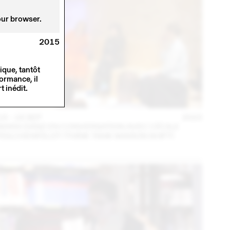
our browser.
2015
ique, tantôt
ormance, il
t inédit.
14 – 16 SEP
2023
MARA DANZ EN CONVERSATION AVEC CÉCILE
FEILCHENFELDT (THINK TANK MAISON SHIFT)