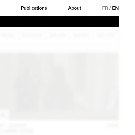
Publications
About
FR
/
EN
Musique
Performance
Rencontre
Spectacle
Table ronde
27 – 29 MAR
2026
FLORINE LEONI