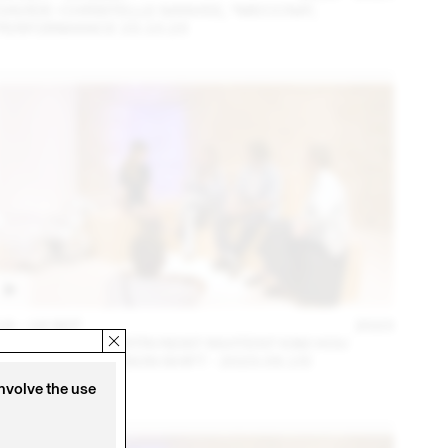
DAVIDE-CHRISTELLE SANVEE, *MECCNA*,
PERFORMANCE 23.10.23
14 – 16 SEP
2023
NINA JAUN & DIMITRI REIST INVITENT KIM HOU
(THINK TANK MAISON SHIFT - 2023.09.15)
involve the use