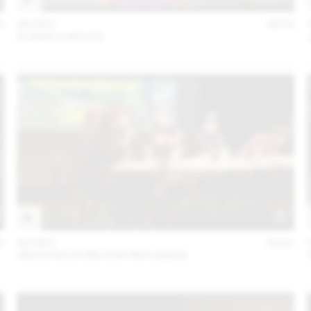
3
06 DEC
2022
KUENG CAPUTO
2
02 DEC
2021
ARCHITECTURE FOR REFUGEES