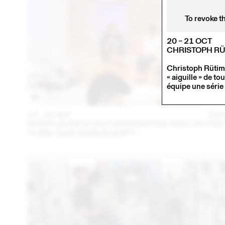
To revoke t
20 – 21 OCT
CHRISTOPH R
Christoph Rütima
« aiguille » de t
équipe une série 
14 – 16 SEP
202
SHERYLIN BIRTH EN CONVERSATION AVEC EN VRA
(THINK TANK MAISON SHIFT)