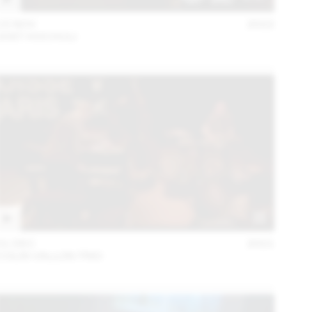
15 NOV
2022
JOST HOCHULI
01 DEC
2021
COLIN VALLON TRIO