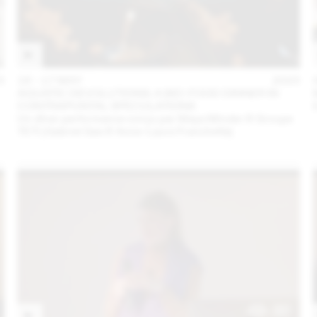
3
16 – 17 MAY
2023
AQUATIC DEVOLUTIONS: A BIO-FOOD DINNER IN
CONTRAPUNTAL SPECULATIONS
Un dîner performance conçu par Maya Minder & Groupe
TETI (Gabriel Gee & Anne-Laure Franchette)