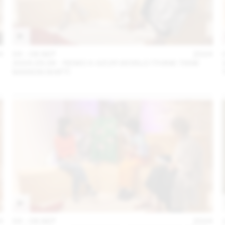
4
04 – 08 SEP
2024
2024.09.06 - REMO X AZUR WORLD (THINK TANK
MAISON SHIFT)
4
04 – 08 SEP
2024