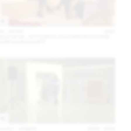
04 – 08 SEP
2024
2024.09.06 - JG STUDIO X JULIA BARTSCH (THINK
TANK MAISON SHIFT)
14 OCT – 03 MAR
2023 – 2024