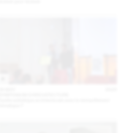
évoluer pour évoluer
06 MAY
2025
SYMPOSIUM D'ARCHITECTURE
Quelle esthétique architecturale avec le réchauffement
climatique ?