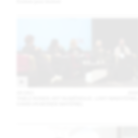
Évoluer pour évoluer
05 DEC
202
TABLE RONDE ART NUMÉRIQUE : L’ART IMMATÉRIE
DANS UN MONDE MATÉRIEL