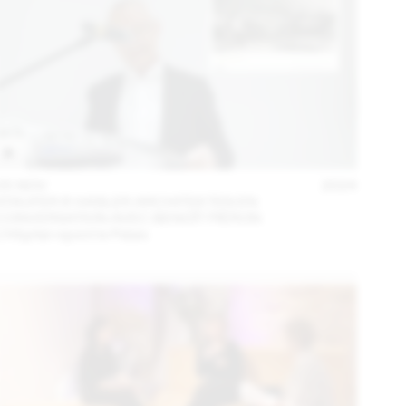
05 NOV
2024
STAUFER & HASLER ARCHITEKTEN EN
CONVERSATION AVEC BENOÎT PIÉRON
L’Hôpital rejoint le Palais