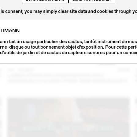
his consent, you may simply clear site data and cookies through y
ÜTIMANN
nn fait un usage particulier des cactus, tantôt instrument de mus
ourne-disque ou tout bonnement objet d’exposition. Pour cette perf
d’outils de jardin et de cactus de capteurs sonores pour un concer
3
14 – 16 SEP
2023
C
LARMA STUDIO EN CONVERSATION AVEC
EMMANUELLE KHANH (THINK TANK MAISON SHIFT)