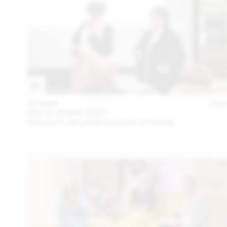
15 MAR
202
ARCHI VENISE 2025
Rencontre des pavillons suisse et français