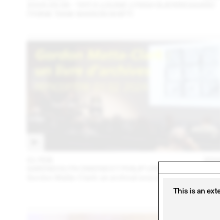
2024.09.06 - TATI X LOUISE LYNGH BJERREGAARD
(THINK TANK MAISON SHIFT)
01 FEB
202
GWENDOLYN OWENS ET PHILIP URSPRUNG
Gordon Matta-Clark: an archival sourcebook
This is an ext