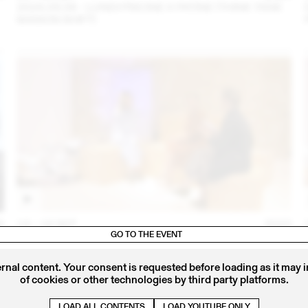
2024.09.06 - LUNDI PISCINE X PATINE (THINK TANK
MAISON SHIFT)
4
14 – 16 SEP
2023
IRIS DELRUBY RUPRECHT EN CONVERSATION AVEC
GO TO THE EVENT
CALLA HAYNES (THINK TANK MAISON SHIFT -
2023.09.16)
ernal content. Your consent is requested before loading as it may 
of cookies or other technologies by third party platforms.
LOAD ALL CONTENTS
LOAD YOUTUBE ONLY