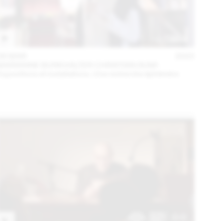
06 MAR
2023
MARIANNE BURKHALTER CHRISTIAN SUMI
Expositions et installations. Une recherche éphémère