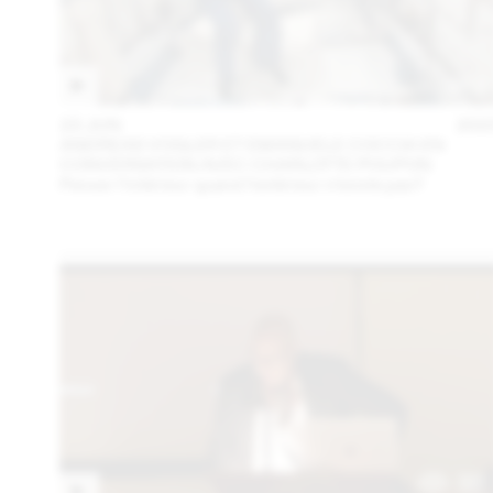
23 JUN
202
ANDREAS VOGLER ET EMANUELE COCCIA EN
CONVERSATION AVEC CHARLOTTE POUPON
Penser l’intérieur quand l’extérieur n’existe pas?