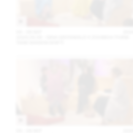
04 – 08 SEP
202
2024.09.06 - GINA GRÜNWALD X ZOUBIDA (THINK
TANK MAISON SHIFT)
04 – 08 SEP
202