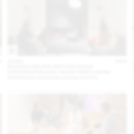
5
10 DEC
2024
NICKISCH WALDER ARCHITEKTEN EN
CONVERSATION AVEC OLIVIA FUNES LASTRA
Architectures minuscules entre jeu et survie