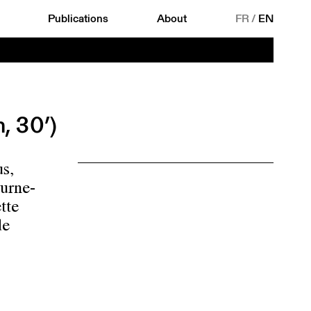
Publications
About
FR
/
EN
n, 30’)
us,
ourne-
tte
de
antes