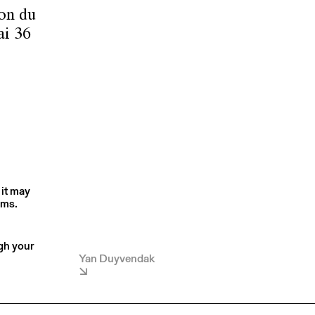
ion du
ai 36
 it may
rms.
ugh your
Yan Duyvendak