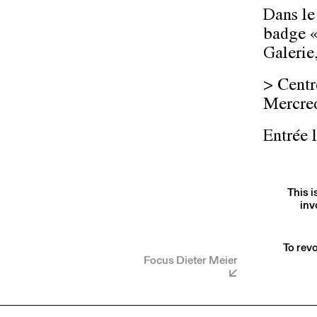
Dans le
badge «
Galerie
> Centr
Mercred
Entrée 
This i
inv
To revo
Focus Dieter Meier