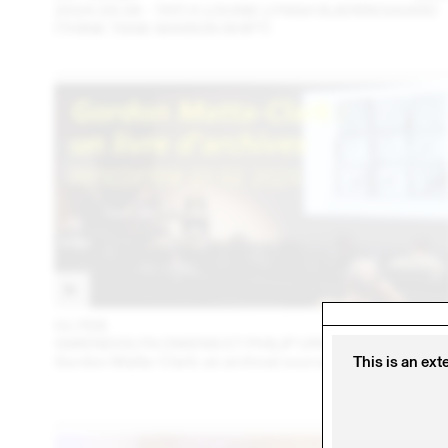
2024.09.06 - TATI X LOUISE LYNGH BJERREGAARD
(THINK TANK MAISON SHIFT)
01 FEB
202
GWENDOLYN OWENS ET PHILIP URSPRUNG
Gordon Matta-Clark: an archival sourcebook
This is an ext