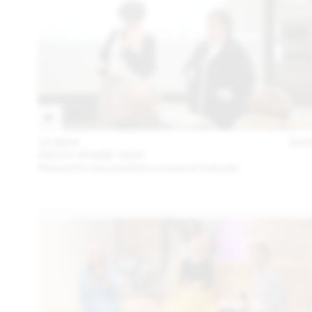
15 MAR
202
ARCHI VENISE 2025
Rencontre des pavillons suisse et français