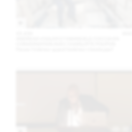
23 JUN
202
ANDREAS VOGLER ET EMANUELE COCCIA EN
CONVERSATION AVEC CHARLOTTE POUPON
Penser l’intérieur quand l’extérieur n’existe pas?