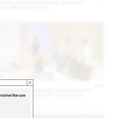
DAVIDE-CHRISTELLE SANVEE, *MECCNA*,
PERFORMANCE 23.10.23
14 – 16 SEP
2023
NINA JAUN & DIMITRI REIST INVITENT KIM HOU
(THINK TANK MAISON SHIFT - 2023.09.15)
involve the use