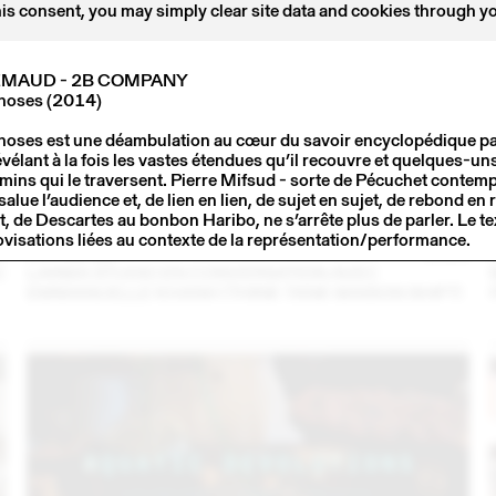
his consent, you may simply clear site data and cookies through y
EMAUD - 2B COMPANY
hoses (2014)
oses est une déambulation au cœur du savoir encyclopédique par
vélant à la fois les vastes étendues qu’il recouvre et quelques-un
ins qui le traversent. Pierre Mifsud - sorte de Pécuchet contemp
alue l’audience et, de lien en lien, de sujet en sujet, de rebond en
, de Descartes au bonbon Haribo, ne s’arrête plus de parler. Le text
ovisations liées au contexte de la représentation/performance.
3
14 – 16 SEP
2023
C
LARMA STUDIO EN CONVERSATION AVEC
EMMANUELLE KHANH (THINK TANK MAISON SHIFT)