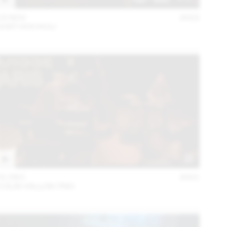
15 NOV
2022
JOST HOCHULI
01 DEC
2021
COLIN VALLON TRIO