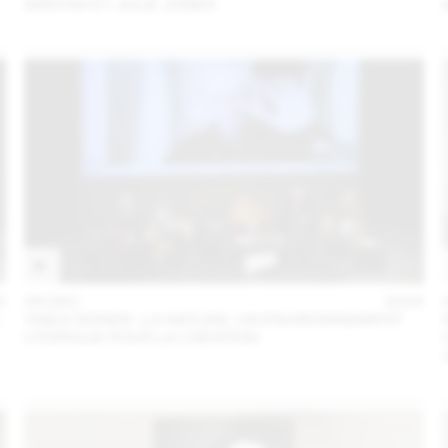
SANYAH ET JULIE JONES
5
05 DEC
2025
L
TABLE RONDE : LA NATURE, UN ENVIRONNEMENT
UTOPIQUE POUR LA CRÉATION