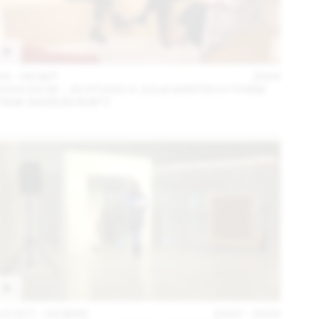
04 – 08 SEP
2024
2024.09.06 - JG STUDIO X JULIA BARTSCH (THINK
TANK MAISON SHIFT)
14 OCT – 03 MAR
2023 – 2024