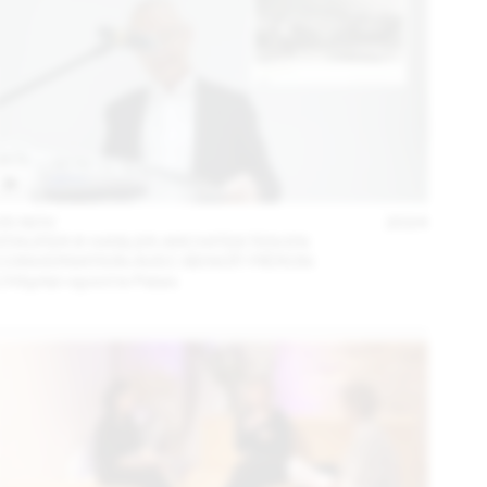
05 NOV
2024
STAUFER & HASLER ARCHITEKTEN EN
CONVERSATION AVEC BENOÎT PIÉRON
L’Hôpital rejoint le Palais