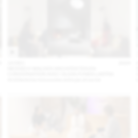
5
10 DEC
2024
NICKISCH WALDER ARCHITEKTEN EN
CONVERSATION AVEC OLIVIA FUNES LASTRA
Architectures minuscules entre jeu et survie