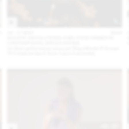
3
16 – 17 MAY
2023
AQUATIC DEVOLUTIONS: A BIO-FOOD DINNER IN
CONTRAPUNTAL SPECULATIONS
Un dîner performance conçu par Maya Minder & Groupe
TETI (Gabriel Gee & Anne-Laure Franchette)