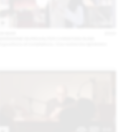
06 MAR
2023
MARIANNE BURKHALTER CHRISTIAN SUMI
Expositions et installations. Une recherche éphémère