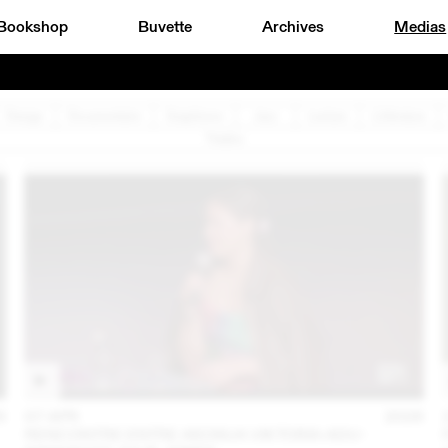
Bookshop
Buvette
Archives
Medias
Design
Documentaire
Graphisme
Jazz
Lecture
Littérature
Théâtre
6
07 APR
2026
RENCONTRE ENTRE AKOSUA VIKTORIA ADU-