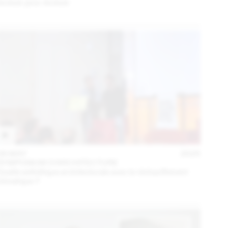
évoluer pour évoluer
06 MAY
2025
SYMPOSIUM D'ARCHITECTURE
Quelle esthétique architecturale avec le réchauffement
climatique ?