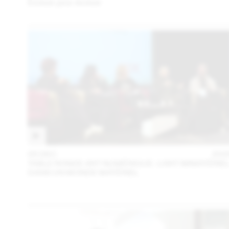
Évoluer pour évoluer
05 DEC
202
TABLE RONDE ART NUMÉRIQUE : L’ART IMMATÉRIE
DANS UN MONDE MATÉRIEL