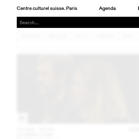
Centre culturel suisse. Paris
Agenda
Architecture
Arts visuels
Concert
Conférence
Danse
23 JUN – 26 JUL
202
FLORINE LEONI