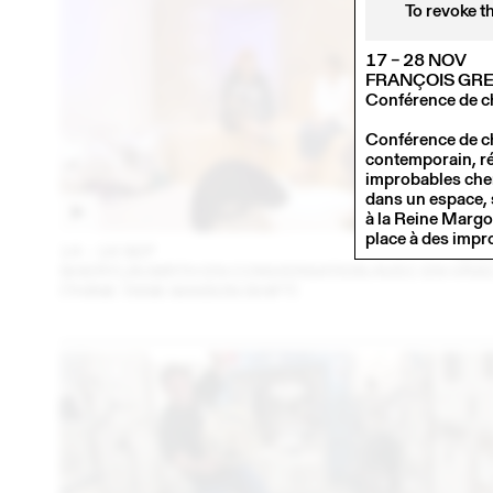
To revoke t
17 – 28 NOV
FRANÇOIS GR
Conférence de c
Conférence de ch
contemporain, ré
improbables chem
dans un espace, s
à la Reine Margot
place à des impr
14 – 16 SEP
202
SHERYLIN BIRTH EN CONVERSATION AVEC EN VRA
(THINK TANK MAISON SHIFT)