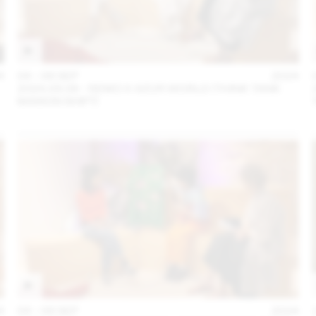
4
04 – 08 SEP
2024
2024.09.06 - REMO X AZUR WORLD (THINK TANK
MAISON SHIFT)
4
04 – 08 SEP
2024