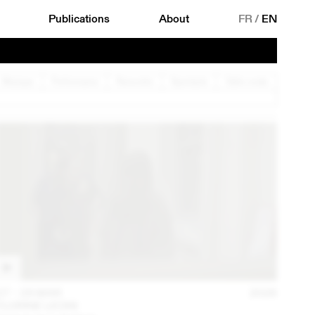
Publications
About
FR
/
EN
Musique
Performance
Rencontre
Spectacle
Table ronde
27 – 29 MAR
2026
FLORINE LEONI