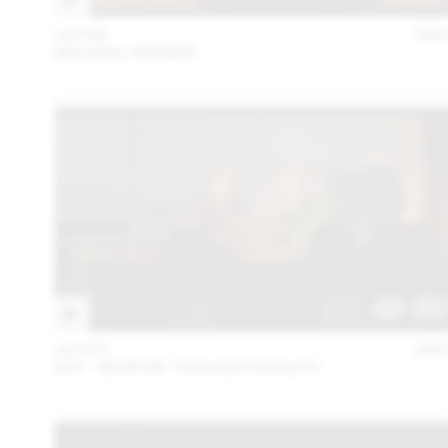
14 FEB
202
MICHAEL RENNER
18 OCT
202
GTF - GRAPHIC THOUGHT FACILITY