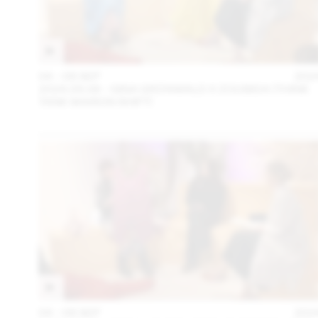
04 – 08 SEP
202
2024.09.06 - GINA GRÜNWALD X ZOUBIDA (THINK
TANK MAISON SHIFT)
04 – 08 SEP
202