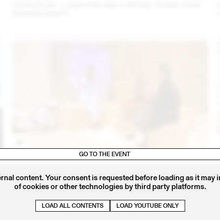
2024.09.06 - LUNDI PISCINE X PATINE (THINK TANK
MAISON SHIFT)
GO TO THE EVENT
4
14 – 16 SEP
2023
IRIS DELRUBY RUPRECHT EN CONVERSATION AVEC
CALLA HAYNES (THINK TANK MAISON SHIFT -
ernal content. Your consent is requested before loading as it may 
2023.09.16)
of cookies or other technologies by third party platforms.
LOAD ALL CONTENTS
LOAD YOUTUBE ONLY