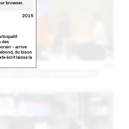
our browser.
2015
ticipatif
s des
orain – arrive
 rebond, du bison
e écrit laisse la
14 – 16 SEP
2023
MARA DANZ EN CONVERSATION AVEC CÉCILE
FEILCHENFELDT (THINK TANK MAISON SHIFT)