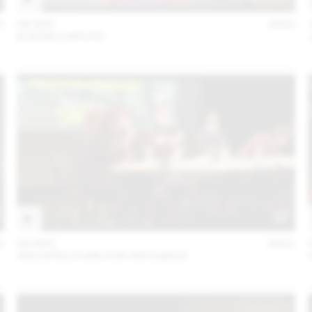
3
06 DEC
2022
KUENG CAPUTO
2
02 DEC
2021
ARCHITECTURE FOR REFUGEES