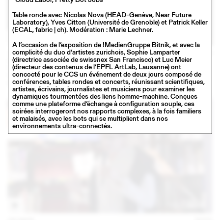
Table ronde avec Nicolas Nova (HEAD-Genève, Near Future
Laboratory), Yves Citton (Université de Grenoble) et Patrick Keller
(ECAL, fabric | ch). Modération : Marie Lechner.
A l’occasion de l’exposition de !MedienGruppe Bitnik, et avec la
complicité du duo d’artistes zurichois, Sophie Lamparter
16 – 17 MAY
2023
(directrice associée de swissnex San Francisco) et Luc Meier
AQUATIC DEVOLUTIONS: A BIO-FOOD DINNER IN
(directeur des contenus de l’EPFL ArtLab, Lausanne) ont
CONTRAPUNTAL SPECULATIONS
concocté pour le CCS un événement de deux jours composé de
Un dîner performance conçu par Maya Minder & Groupe TETI
conférences, tables rondes et concerts, réunissant scientifiques,
(Gabriel Gee & Anne-Laure Franchette)
artistes, écrivains, journalistes et musiciens pour examiner les
dynamiques tourmentées des liens homme-machine. Conçues
comme une plateforme d’échange à configuration souple, ces
soirées interrogeront nos rapports complexes, à la fois familiers
et malaisés, avec les bots qui se multiplient dans nos
environnements ultra-connectés.