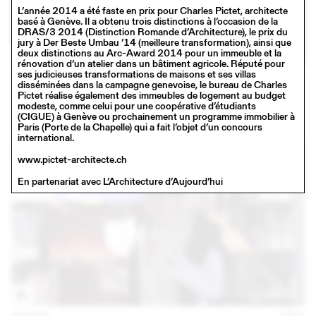
L’année 2014 a été faste en prix pour Charles Pictet, architecte
basé à Genève. Il a obtenu trois distinctions à l’occasion de la
DRAS/3 2014 (Distinction Romande d’Architecture), le prix du
jury à Der Beste Umbau ’14 (meilleure transformation), ainsi que
deux distinctions au Arc-Award 2014 pour un immeuble et la
rénovation d’un atelier dans un bâtiment agricole. Réputé pour
ses judicieuses transformations de maisons et ses villas
16 – 17 MAY
2023
disséminées dans la campagne genevoise, le bureau de Charles
AQUATIC DEVOLUTIONS: A BIO-FOOD DINNER IN
Pictet réalise également des immeubles de logement au budget
CONTRAPUNTAL SPECULATIONS
modeste, comme celui pour une coopérative d’étudiants
Un dîner performance conçu par Maya Minder & Groupe TETI
(CIGUE) à Genève ou prochainement un programme immobilier à
(Gabriel Gee & Anne-Laure Franchette)
Paris (Porte de la Chapelle) qui a fait l’objet d’un concours
international.
www.pictet-architecte.ch
En partenariat avec L’Architecture d’Aujourd’hui