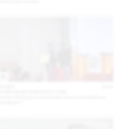
évoluer pour évoluer
06 MAY
2025
SYMPOSIUM D'ARCHITECTURE
Quelle esthétique architecturale avec le réchauffement
climatique ?