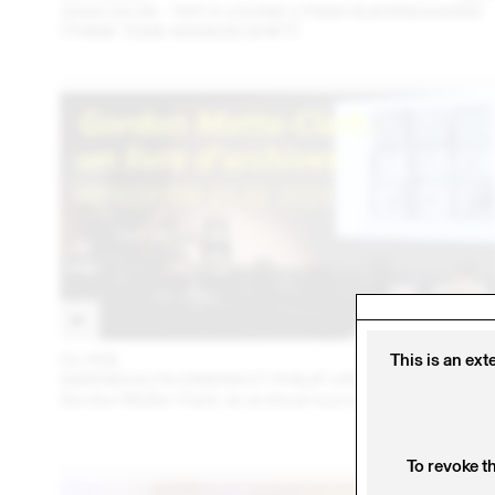
2024.09.06 - TATI X LOUISE LYNGH BJERREGAARD
(THINK TANK MAISON SHIFT)
01 FEB
202
This is an ext
GWENDOLYN OWENS ET PHILIP URSPRUNG
Gordon Matta-Clark: an archival sourcebook
To revoke t