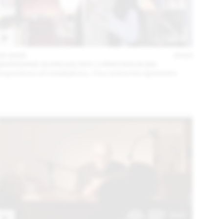
06 MAR
2023
MARIANNE BURKHALTER CHRISTIAN SUMI
Expositions et installations. Une recherche éphémère