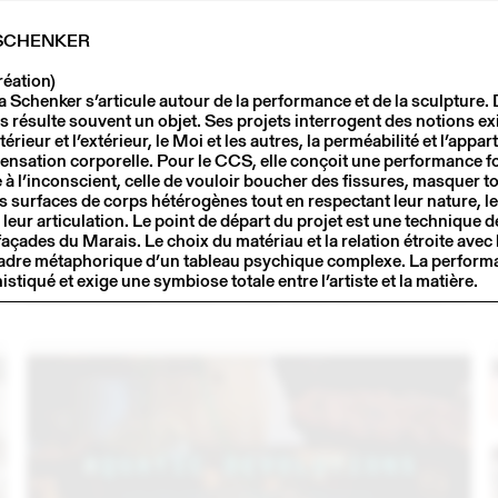
 SCHENKER
réation)
ja Schenker s’articule autour de la performance et de la sculpture
résulte souvent un objet. Ses projets interrogent des notions exis
ntérieur et l’extérieur, le Moi et les autres, la perméabilité et l’appar
sensation corporelle. Pour le CCS, elle conçoit une performance 
 à l’inconscient, celle de vouloir boucher des fissures, masquer t
 surfaces de corps hétérogènes tout en respectant leur nature, l
eur articulation. Le point de départ du projet est une technique de
façades du Marais. Le choix du matériau et la relation étroite avec 
3
14 – 16 SEP
2023
 cadre métaphorique d’un tableau psychique complexe. La perform
C
LARMA STUDIO EN CONVERSATION AVEC
istiqué et exige une symbiose totale entre l’artiste et la matière.
EMMANUELLE KHANH (THINK TANK MAISON SHIFT)