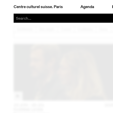
Centre culturel suisse. Paris
Agenda
Architecture
Arts visuels
Concert
Conférence
Danse
23 JUN – 26 JUL
202
FLORINE LEONI