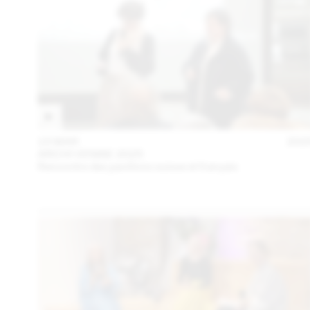
15 MAR
202
ARCHI VENISE 2025
Rencontre des pavillons suisse et français