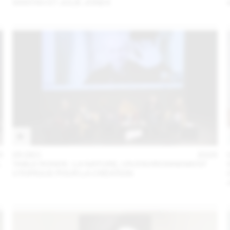
SANYAH ET JULIE JONES
5
05 DEC
2025
L
TABLE RONDE : LA NATURE, UN ENVIRONNEMENT
UTOPIQUE POUR LA CRÉATION