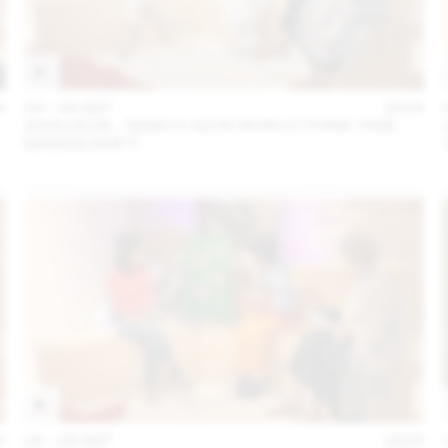
4
04 – 08 SEP
2024
2024.09.06 - REMO X AZUR WORLD (THINK TANK
MAISON SHIFT)
4
04 – 08 SEP
2024