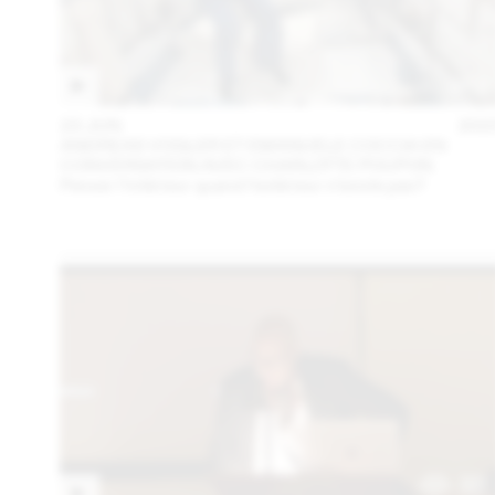
23 JUN
202
ANDREAS VOGLER ET EMANUELE COCCIA EN
CONVERSATION AVEC CHARLOTTE POUPON
Penser l’intérieur quand l’extérieur n’existe pas?