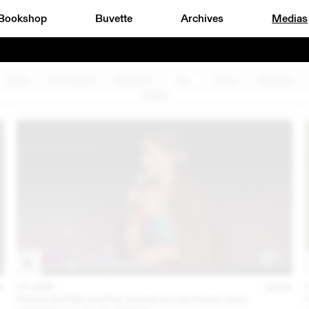
Bookshop
Buvette
Archives
Medias
Design
Documentaire
Graphisme
Jazz
Lecture
Littérature
Théâtre
6
07 APR
2026
RENCONTRE ENTRE AKOSUA VIKTORIA ADU-