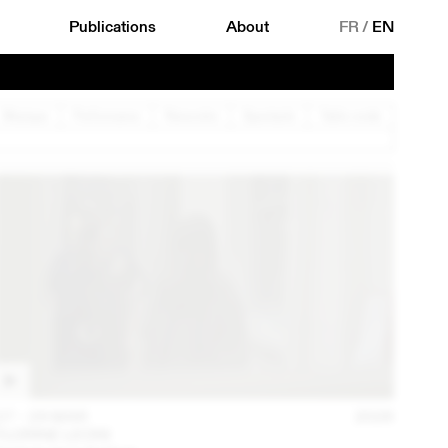
Publications
About
FR
/
EN
Musique
Performance
Rencontre
Spectacle
Table ronde
27 – 29 MAR
2026
FLORINE LEONI