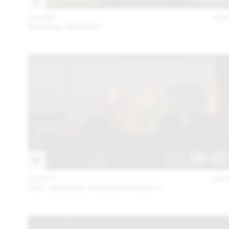
14 FEB
202
MICHAEL RENNER
18 OCT
202
GTF - GRAPHIC THOUGHT FACILITY