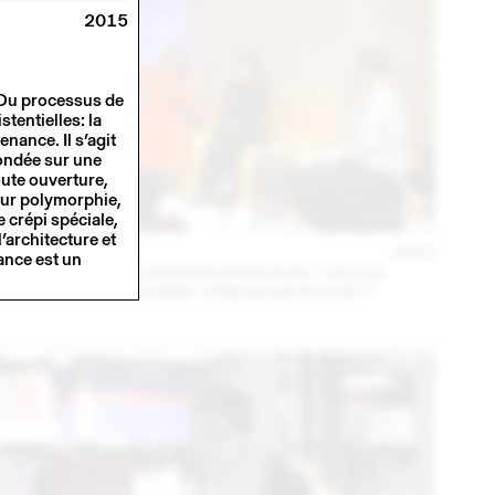
2015
. Du processus de
tentielles: la
tenance. Il s’agit
fondée sur une
oute ouverture,
eur polymorphie,
 crépi spéciale,
l’architecture et
14 – 16 SEP
2023
ance est un
MARA DANZ EN CONVERSATION AVEC CÉCILE
FEILCHENFELDT (THINK TANK MAISON SHIFT)