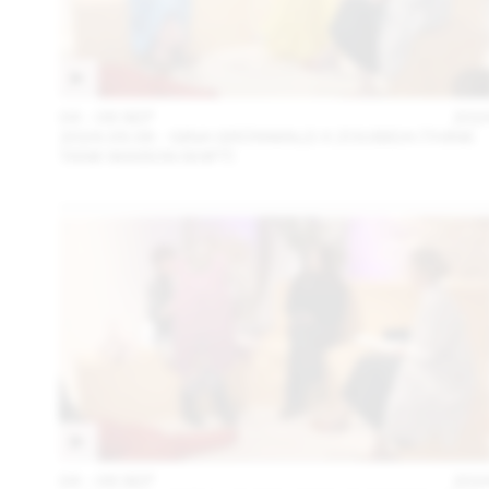
04 – 08 SEP
202
2024.09.06 - GINA GRÜNWALD X ZOUBIDA (THINK
TANK MAISON SHIFT)
04 – 08 SEP
202