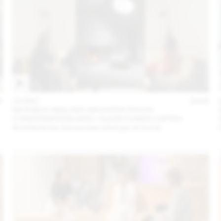
5
10 DEC
2024
NICKISCH WALDER ARCHITEKTEN EN
CONVERSATION AVEC OLIVIA FUNES LASTRA
Architectures minuscules entre jeu et survie