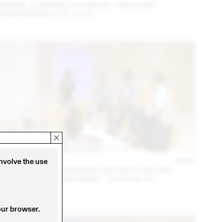
DAVIDE-CHRISTELLE SANVEE, *MECCNA*,
PERFORMANCE 23.10.23
14 – 16 SEP
2023
involve the use
NINA JAUN & DIMITRI REIST INVITENT KIM HOU
(THINK TANK MAISON SHIFT - 2023.09.15)
our browser.