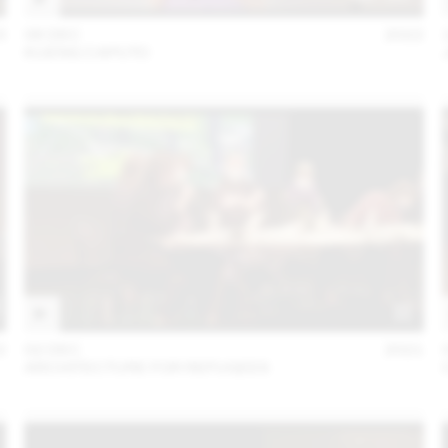
3
06 DEC
2022
KUENG CAPUTO
2
02 DEC
2021
ARCHITECTURE FOR REFUGEES