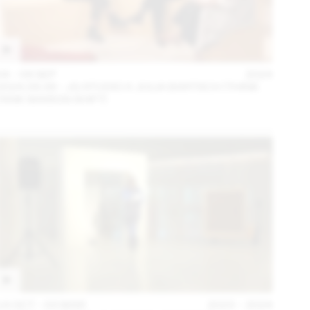
04 – 08 SEP
2024
2024.09.06 - JG STUDIO X JULIA BARTSCH (THINK
TANK MAISON SHIFT)
14 OCT – 03 MAR
2023 – 2024