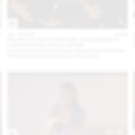
3
16 – 17 MAY
2023
AQUATIC DEVOLUTIONS: A BIO-FOOD DINNER IN
CONTRAPUNTAL SPECULATIONS
Un dîner performance conçu par Maya Minder & Groupe
TETI (Gabriel Gee & Anne-Laure Franchette)