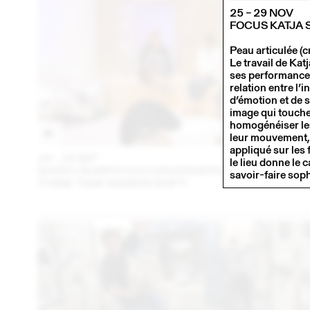
25 – 29 NOV
FOCUS KATJA
Peau articulée (c
Le travail de Kat
ses performances 
relation entre l’i
d’émotion et de 
image qui touche
homogénéiser les
leur mouvement, l
appliqué sur les 
14 – 16 SEP
202
le lieu donne le
SHERYLIN BIRTH EN CONVERSATION AVEC EN VRA
savoir-faire soph
(THINK TANK MAISON SHIFT)