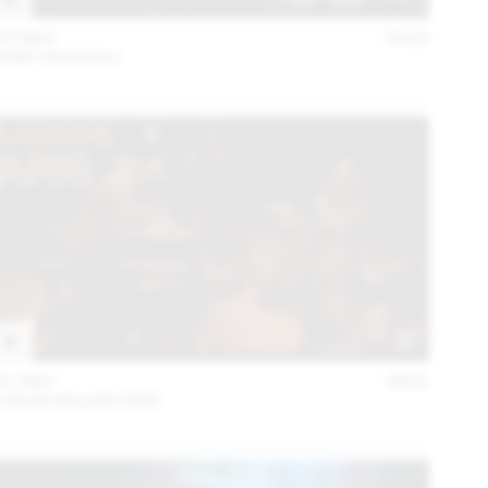
15 NOV
2022
JOST HOCHULI
01 DEC
2021
COLIN VALLON TRIO