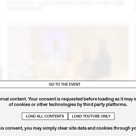
2024.09.06 - LUNDI PISCINE X PATINE (THINK TANK
MAISON SHIFT)
GO TO THE EVENT
4
14 – 16 SEP
2023
ernal content. Your consent is requested before loading as it may 
IRIS DELRUBY RUPRECHT EN CONVERSATION AVEC
of cookies or other technologies by third party platforms.
CALLA HAYNES (THINK TANK MAISON SHIFT -
2023.09.16)
LOAD ALL CONTENTS
LOAD YOUTUBE ONLY
his consent, you may simply clear site data and cookies through y