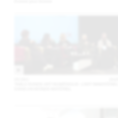
Évoluer pour évoluer
05 DEC
202
TABLE RONDE ART NUMÉRIQUE : L’ART IMMATÉRIE
DANS UN MONDE MATÉRIEL