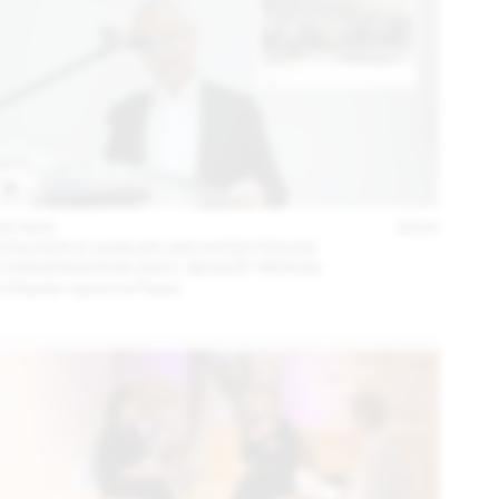
05 NOV
2024
STAUFER & HASLER ARCHITEKTEN EN
CONVERSATION AVEC BENOÎT PIÉRON
L’Hôpital rejoint le Palais