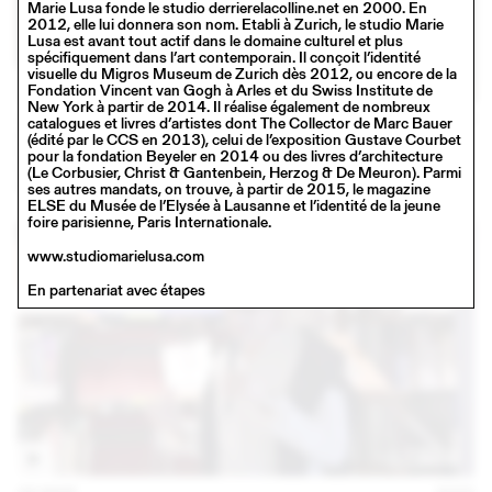
Marie Lusa fonde le studio derrierelacolline.net en 2000. En
2012, elle lui donnera son nom. Etabli à Zurich, le studio Marie
Lusa est avant tout actif dans le domaine culturel et plus
spécifiquement dans l’art contemporain. Il conçoit l’identité
visuelle du Migros Museum de Zurich dès 2012, ou encore de la
Fondation Vincent van Gogh à Arles et du Swiss Institute de
New York à partir de 2014. Il réalise également de nombreux
16 – 17 MAY
2023
catalogues et livres d’artistes dont The Collector de Marc Bauer
AQUATIC DEVOLUTIONS: A BIO-FOOD DINNER IN
(édité par le CCS en 2013), celui de l’exposition Gustave Courbet
CONTRAPUNTAL SPECULATIONS
pour la fondation Beyeler en 2014 ou des livres d’architecture
Un dîner performance conçu par Maya Minder & Groupe TETI
(Le Corbusier, Christ & Gantenbein, Herzog & De Meuron). Parmi
(Gabriel Gee & Anne-Laure Franchette)
ses autres mandats, on trouve, à partir de 2015, le magazine
ELSE du Musée de l’Elysée à Lausanne et l’identité de la jeune
foire parisienne, Paris Internationale.
www.studiomarielusa.com
En partenariat avec étapes