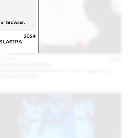
our browser.
2024
S LASTRA
01 APR
2016
KAROLINE SCHREIBER
Karoline Schreiber draws while Anders Guggisberg is
playing music (3h)