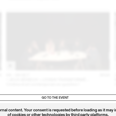
6
04 – 05 OCT
2016
« JEUX SÉRIEUX », L’ESSAI TRANSFORMÉ…
Cinéma et art contemporain en question !
GO TO THE EVENT
ernal content. Your consent is requested before loading as it may 
of cookies or other technologies by third party platforms.