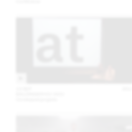
Conférence
13 SEP
201
BALDINGER•VU-HUU
Unreleased projects