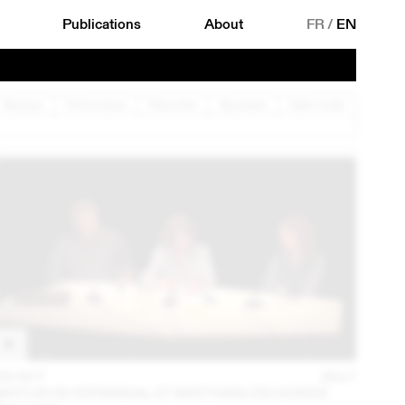
Publications
About
FR
/
EN
Musique
Performance
Rencontre
Spectacle
Table ronde
05 OCT
2017
MAYLIS DE KERANGAL ET MATTHIAS ZSCHOKKE