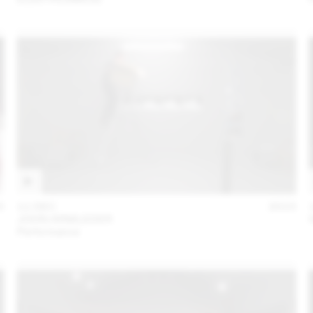
5
11 DEC
2015
JOHN ARMLEDER
Performance