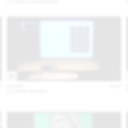
Conférence photographie
7
09 MAY
2017
LAURENT BENNER