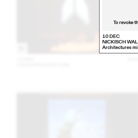
To revoke t
10 DEC
NICKISCH WAL
Architectures mi
18 MAY
201
LOCALARCHITECTURE