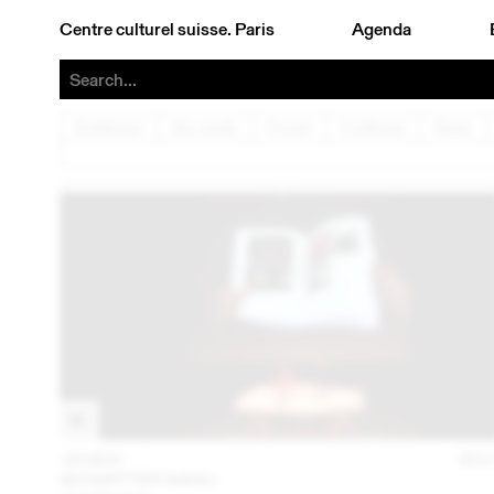
Centre culturel suisse. Paris
Agenda
Architecture
Arts visuels
Concert
Conférence
Danse
16 NOV
201
SCHAFFTER SAHLI