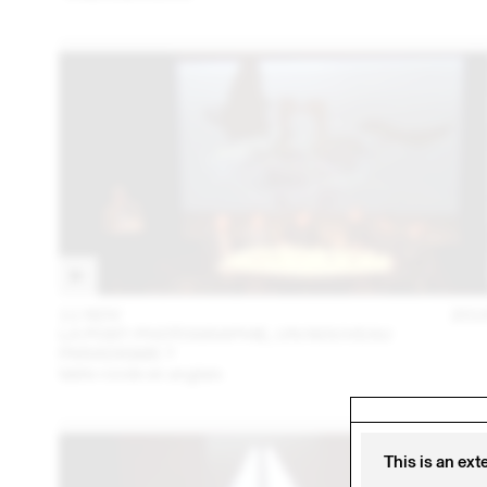
11 NOV
201
LA POST-PHOTOGRAPHIE, UN NOUVEAU
PARADIGME ?
table ronde en anglais
This is an ext