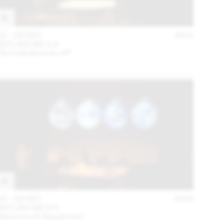
02 – 03 DEC
2016
BOT LIKE ME 1/4
“Bot Like Me kick-off”
02 – 03 DEC
2016
BOT LIKE ME 4/4
“Botocene & Algoghosts”