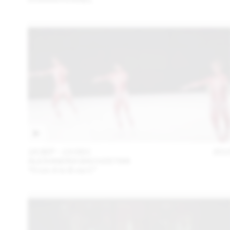
18 SEP – 13 DEC
201
ALEXANDRA BACHZETSIS
“From A to B via C”