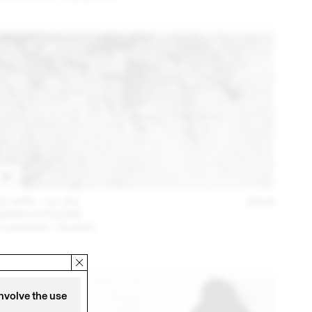
22 APR – 10 JUL
2016
MARCO POLONI
Codename : Osvaldo
involve the use