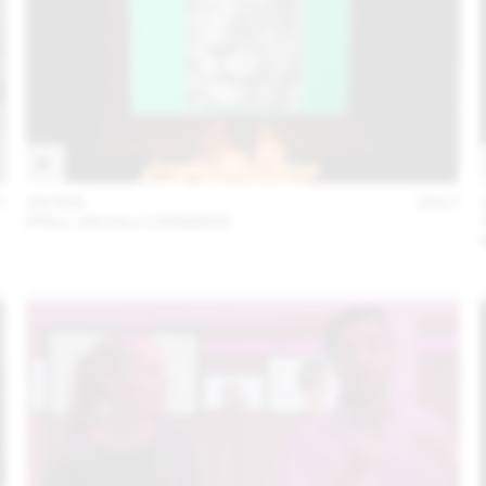
7
28 FEB
2017
PRILL VIECELI CREMERS