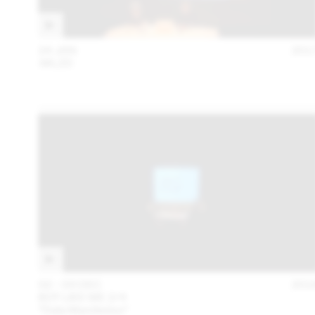
24 JAN
201
:MLZD
02 – 03 DEC
201
BOT LIKE ME 2/4
“Data Manifestos”