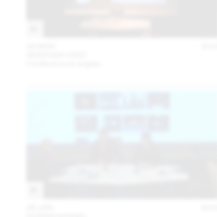
24 MAR
201
GÜNTHER VOGT
Conférence en anglais
28 JAN
201
DORIAN ROSSEL