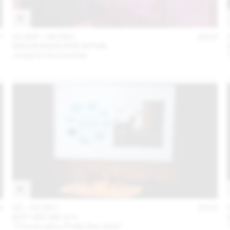
7
23 SEP – 04 DEC
2016
!MEDIENGRUPPE BITNIK
Jusqu’ici tout va bien
6
02 – 03 DEC
2016
BOT LIKE ME 3/4
“Cloud Labor, Pretty Bot Jobs”