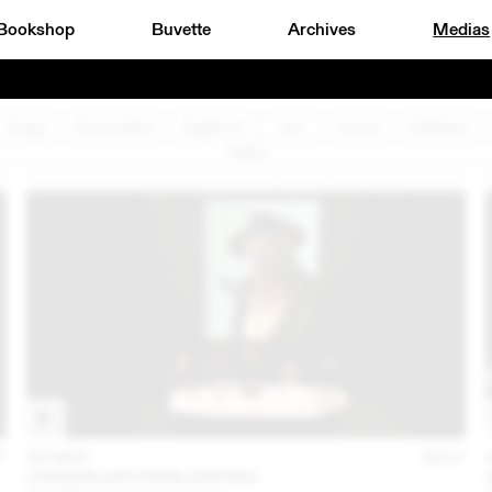
Bookshop
Buvette
Archives
Medias
Design
Documentaire
Graphisme
Jazz
Lecture
Littérature
Théâtre
7
09 NOV
2017
UNFAMILIAR FAMILIARITIES