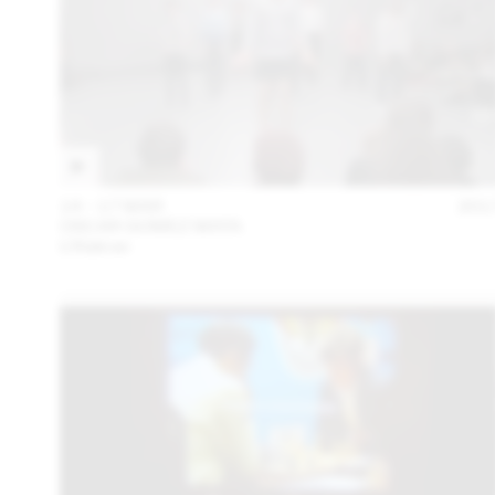
14 – 17 MAR
201
OSCAR GOMEZ MATA
L’Alakran