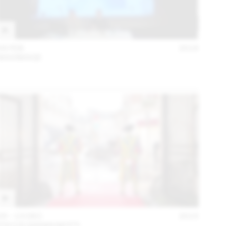
04 FEB
2016
MAXIMAGE
09 – 13 DEC
2015
FOCUS GIANNI MOTTI