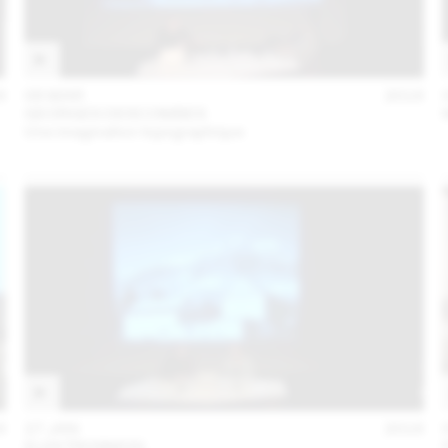
6
08 MAR
2016
GEORGES DESCOMBES
Une imagination topographique
6
27 JAN
2016
ELEKTROSMOG