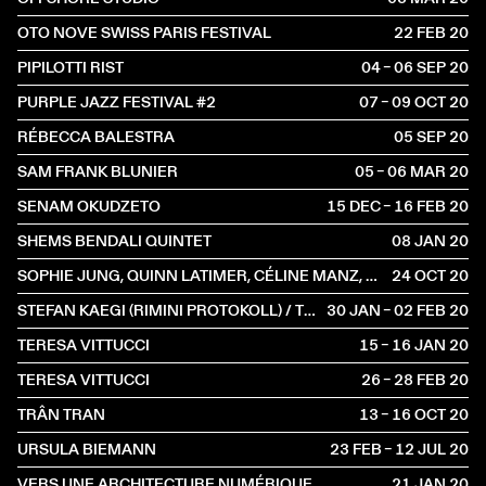
OTO NOVE SWISS PARIS FESTIVAL
22 FEB
2020
PIPILOTTI RIST
04 – 06 SEP
2020
PURPLE JAZZ FESTIVAL #2
07 – 09 OCT
2020
RÉBECCA BALESTRA
05 SEP
2020
SAM FRANK BLUNIER
05 – 06 MAR
2020
SENAM OKUDZETO
15 DEC – 16 FEB
2020
SHEMS BENDALI QUINTET
08 JAN
2020
SOPHIE JUNG, QUINN LATIMER, CÉLINE MANZ, DAVIDE-CHRISTELLE SANVEE
24 OCT
2020
STEFAN KAEGI (RIMINI PROTOKOLL) / THOMAS MELLE / MÜNCHNER KAMMERSPIELE
30 JAN – 02 FEB
2020
TERESA VITTUCCI
15 – 16 JAN
2020
TERESA VITTUCCI
26 – 28 FEB
2020
TRÂN TRAN
13 – 16 OCT
2020
URSULA BIEMANN
23 FEB – 12 JUL
2020
VERS UNE ARCHITECTURE NUMÉRIQUE
21 JAN
2020