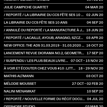
JULIE CAMPICHE QUARTET
04 MAR
2020
/ REPORTÉ / LA LIBRAIRIE DU CCS FÊTE SES 10 ANS
02 JUN
2020
LA LIBRAIRIE DU CCS FÊTE SES 10 ANS
04 SEP
2020
/ ANNULÉ OU REPORTÉ / LA MANUFACTURE À JUNE EVENTS
18 JUN
2020
/ REPORTÉ / LACAILLE, AYOUB, ARAGNO, SZCZEPSKI
03 APR
2020
NEW OFFICE: THE ADS 31.03.2019 - 31.03.2020 DE FLORENCE JUNG
16 OCT
2020
LANCEMENT REVUE DIORAMA NO.2, GEOMETRIC CITY
17 SEP
2020
/ SUSPENDU / LES PLUS BEAUX LIVRES SUISSES 2019
07 OCT – 15 NOV
2020
À VOIR ET ÉCOUTER CHEZ VOUS #10 : LITTÉRATURES SUISSES D'AUTOMNE
18 – 29 NOV
2020
MATHIS ALTMANN
03 OCT
2020
MÉLODIE MOUSSET
27 OCT – 02 FEB
2020
NALINI MENAMKAT
10 SEP
2020
/ REPORTÉ / NOUVELLE FORME DU RÉCIT DOCUMENTAIRE : LA RELÈVE SUISSE
04 JUL
2020
OFFSHORE STUDIO
03 MAR
2020