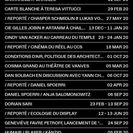
CARTE BLANCHE À TERESA VITTUCCI
29 FEB
2020
/ REPORTÉ / CHASPER SCHMIDLIN & LUKAS VOELLMY
27 MAY
2020
CIE GILLES JOBIN & ARTANIM À CHAILLOT - THÉÂTRE NATIONAL DE LA DANSE
13 DEC – 11 JAN
2020
CINDY VAN ACKER AU CARREAU DU TEMPLE
23 – 24 JAN
2020
/ REPORTÉ / CINÉMA DU RÉEL AU CCS
18 MAR
2020
CONDITIONS D’AIR, POLITIQUE DES ARCHITECTURES PAR L’AMBIANCE
01 OCT
2020
COSIMA GRAND AU THÉÂTRE DE VANVES
05 MAR
2020
DAN SOLBACH EN DISCUSSION AVEC YANN CHATEIGNÉ
06 OCT
2020
/ REPORTÉ / DANIEL SPOERRI
02 APR
2020
DANIEL SPOERRI / ANJA SALOMONOWITZ
06 SEP
2020
DORIAN SARI
23 FEB – 13 SEP
2020
/ REPORTÉ / ECOLOGIE DU DISPLAY
12 – 13 JUN
2020
GENEVIÈVE FAVRE PETROFF, LANCEMENT DE "MAKECOSMOS"
24 SEP
2020
HUMAIR / BLASER / KÄNZIG
05 FEB
2020