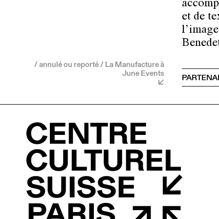
accompa
et de te
l’image,
Benedet
/ annulé ou reporté / La Manufacture à
June Events
PARTENA