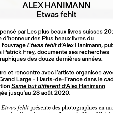
ALEX HANIMANN
Etwas fehlt
nsé par Les plus beaux livres suisses 201
 d’honneur des Plus beaux livres du
 l’ouvrage
Etwas fehlt
d’Alex Hanimann, pub
s Patrick Frey, documente ses recherches
raphiques des douze dernières années.
re et rencontre avec l’artiste organisée ave
rand Large - Hauts-de-France dans le cad
ition
Same but different
d’Alex Hanimann
gée jusqu’au 23 août 2020.
e
Etwas fehlt
présente des photographies en m