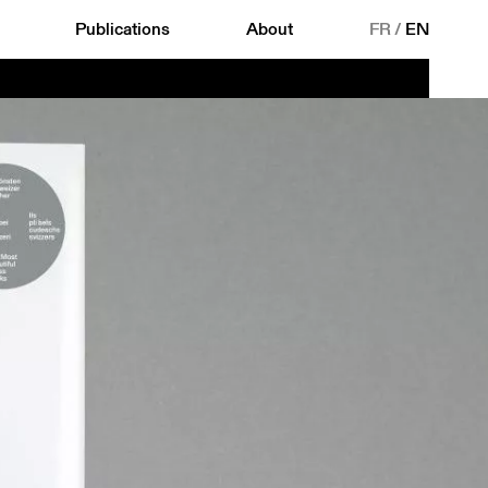
Publications
About
FR
/
EN