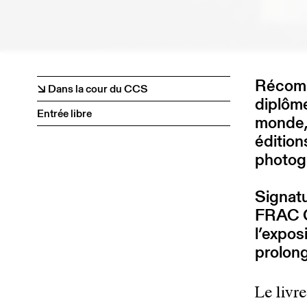
Récompe
↘ Dans la cour du CCS
diplôme
Entrée libre
monde,
édition
photog
Signatu
FRAC G
l’expos
prolon
Le livr