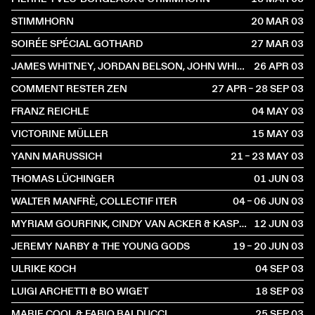
STIMMHORN
20 MAR
2003
SOIRÉE SPÉCIAL GOTHARD
27 MAR
2003
JAMES WHITNEY, JORDAN BELSON, JOHN WHITNEY
26 APR
2003
COMMENT RESTER ZEN
27 APR – 28 SEP
2003
FRANZ REICHLE
04 MAY
2003
VICTORINE MÜLLER
15 MAY
2003
YANN MARUSSICH
21 – 23 MAY
2003
THOMAS LÜCHINGER
01 JUN
2003
WALTER MANFRÈ, COLLECTIF ITER
04 – 06 JUN
2003
MYRIAM GOURFINK, CINDY VAN ACKER & KASPER TOEPLITZ
12 JUN
2003
JEREMY NARBY & THE YOUNG GODS
19 – 20 JUN
2003
ULRIKE KOCH
04 SEP
2003
LUIGI ARCHETTI & BO WIGET
18 SEP
2003
MARIE COOL & FABIO BALDUCCI
25 SEP
2003