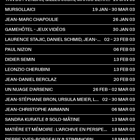
MURSOLLAICI
19 JAN – 30 MAR
2003
JEAN-MARC CHAPOULIE
26 JAN
2003
GAMEHÔTEL - JEUX VIDÉOS
30 JAN
2003
LAURENCE STAJIC, DANIEL SCHMID, JEAN-MARC CHAPOULIE, JEANNE BERTHOUD
02 – 23 FEB
2003
PAUL NIZON
06 FEB
2003
DIDIER SEMIN
13 FEB
2003
LEONZIO CHERUBINI
13 FEB
2003
JEAN-DANIEL BERCLAZ
20 FEB
2003
UN NUAGE D'ARSENIC
26 FEB – 02 MAR
2003
JEAN-STÉPHANE BRON, URSULA MEIER, LIONEL BAIER, PETER ENTELL, JEAN-MARC CHAPOULIE, PETER GUYER, JACQUELINE VEUVE
02 – 30 MAR
2003
JEAN-CHRISTOPHE AMMANN
06 MAR
2003
SANDRA KURATLE & SOLO-MÂTINE
13 MAR
2003
MATIÈRE ET MÉMOIRE : L'ARCHIVE EN PERSPECTIVE
18 MAR
2003
PIERRE YVES-BORGEAUX & STIMMHORN
18 MAR
2003