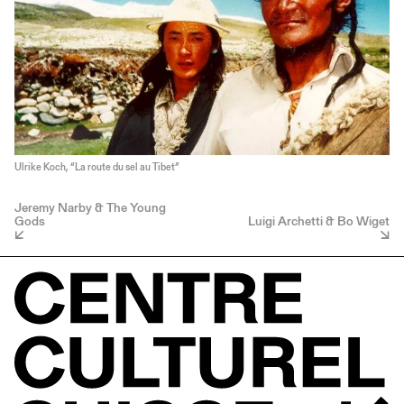
Ulrike Koch, “La route du sel au Tibet”
Jeremy Narby & The Young
Gods
Luigi Archetti & Bo Wiget