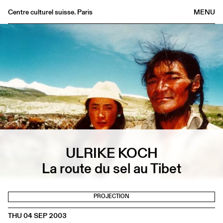
Centre culturel suisse. Paris
MENU
Agenda
Bookshop
Buvette
Archives
Medias
Publications
About
FR
/
EN
ULRIKE KOCH
La route du sel au Tibet
PROJECTION
THU 04 SEP 2003