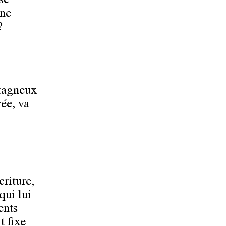
se
une
?
ntagneux
ée, va
riture,
qui lui
ents
t fixe