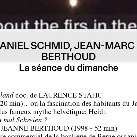
DANIEL SCHMID, JEAN-MARC
BERTHOUD
La séance du dimanche
sland
doc. de
LAURENCE STAJIC
 20 min)…ou la fascination des habitants du J
plus fameux mythe helvétique: Heidi.
h mal Schreien
?
e
JEANNE BERTHOUD
(1998 - 52 min).