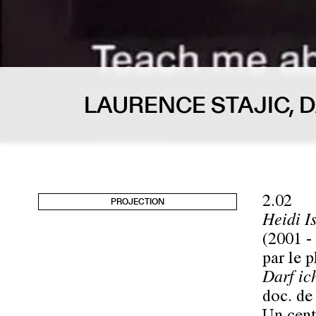
LAURENCE STAJIC, 
2.02
PROJECTION
Heidi I
(2001 -
par le 
Darf ic
doc. d