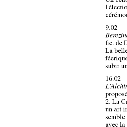
Un cent
l'élect
cérémon
9.02
Berezin
fic. de
La bell
féeriqu
subir u
16.02
L'Alch
propos
2. La C
un art i
semble 
avec la 