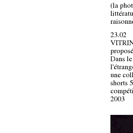
(la phot
littéra
raisonn
23.02
VITRI
propos
Dans le
l'étran
une col
shorts 5
compéti
2003