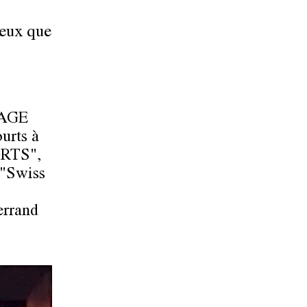
ueux que
AGE
urts à
RTS"
,
 "Swiss
errand