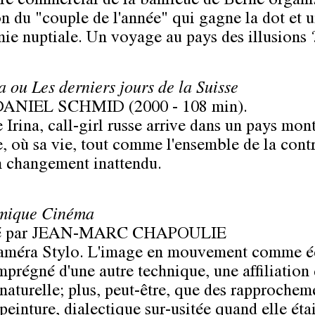
re commercial de la banlieue de Berne organi
ion du "couple de l'année" qui gagne la dot et 
ie nuptiale. Un voyage au pays des illusions 
a ou Les derniers jours de la Suisse
DANIEL SCHMID
(2000 - 108 min).
e Irina, call-girl russe arrive dans un pays mo
e, où sa vie, tout comme l'ensemble de la contr
n changement inattendu.
imique Cinéma
é par
JEAN-MARC CHAPOULIE
améra Stylo
. L'image en mouvement comme éc
mprégné d'une autre technique, une affiliation 
naturelle; plus, peut-être, que des rapprochem
peinture, dialectique sur-usitée quand elle étai