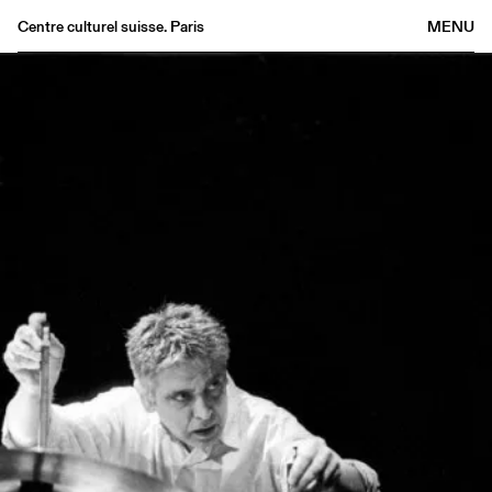
Centre culturel suisse. Paris
MENU
Agenda
Bookshop
Buvette
Archives
Medias
Publications
About
FR
/
EN