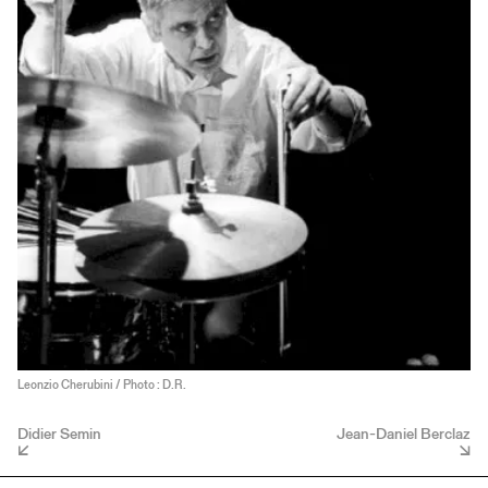
Leonzio Cherubini / Photo : D.R.
Didier Semin
Jean-Daniel Berclaz