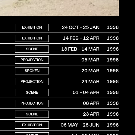
24 OCT – 25 JAN
1998
EXHIBITION
14 FEB – 12 APR
1998
EXHIBITION
18 FEB – 14 MAR
1998
SCENE
05 MAR
1998
PROJECTION
20 MAR
1998
SPOKEN
24 MAR
1998
PROJECTION
01 – 04 APR
1998
SCENE
08 APR
1998
PROJECTION
23 APR
1998
SCENE
06 MAY – 28 JUN
1998
EXHIBITION