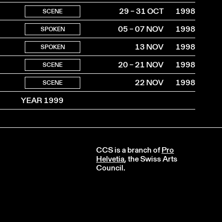
29 – 31 OCT
1998
SCENE
05 – 07 NOV
1998
SPOKEN
13 NOV
1998
SPOKEN
20 – 21 NOV
1998
SCENE
22 NOV
1998
SCENE
YEAR 1999
CCS is a branch of
Pro
Helvetia
, the Swiss Arts
Council.