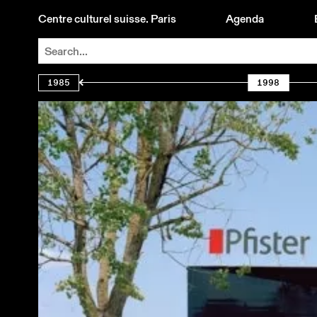
Centre culturel suisse. Paris
Agenda
1985
1998
DE GUINGOIS
/ REPORTÉ / CINÉMA DU RÉEL AU CCS
JEAN-CHRISTOPHE AMMANN
LUCIANO RIGOLINI
FREDERIC PAJAK
DELGADO FUCHS & GUESTS
LOUIS MATUTE QUARTET
ART ET MILITANTISME (ANNULÉE, REMPLACÉE PAR UNE VISITE G
PAULINE BOUDRY & RENATE LORENZ
2025
2006
2012
2021
2019
2003
2018
2020