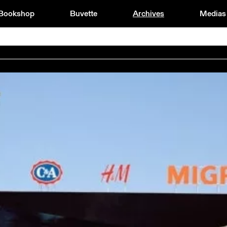
Bookshop
Buvette
Archives
Medias
UIDÉE AVEC CHARLES MAGNIN ET ROSA BRUX) / DROITS DES ARTISTES
20