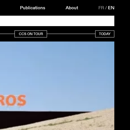
Publications
About
FR
/
EN
CCS ON TOUR
TODAY
18