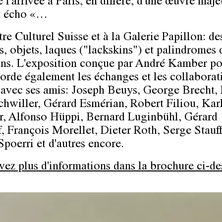
l'arrivée à Paris, en différé, d'une œuvre maje
t écho «…
re Culturel Suisse et à la Galerie Papillon: de
s, objets, laques ("lackskins") et palindromes 
s. L'exposition conçue par André Kamber po
rde également les échanges et les collaborat
te avec ses amis: Joseph Beuys, George Brecht,
hwiller, Gérard Esmérian, Robert Filiou, Kar
r, Alfonso Hüppi, Bernard Luginbühl, Gérard
, François Morellet, Dieter Roth, Serge Stauff
Spoerri et d'autres encore.
vez plus d'informations dans la brochure ci-de