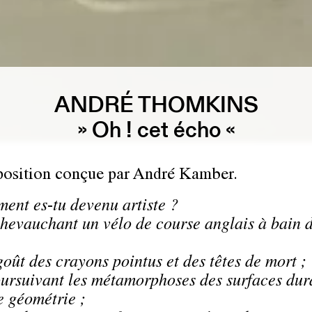
ANDRÉ THOMKINS
» Oh ! cet écho «
osition conçue par André Kamber.
ent es
-
tu devenu artiste ?
vauchant un vélo de course anglais à bain d'
t des crayons pointus et des têtes de mort ;
suivant les métamorphoses des surfaces dura
e géométrie ;