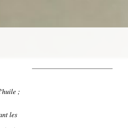
huile ;
nt les