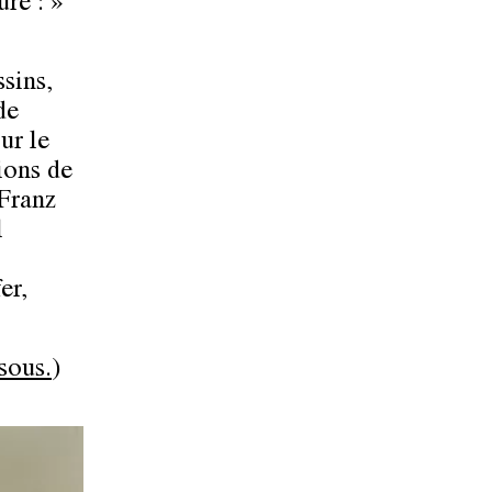
ure : »
ssins,
de
ur le
ions de
 Franz
l
er,
sous.
)