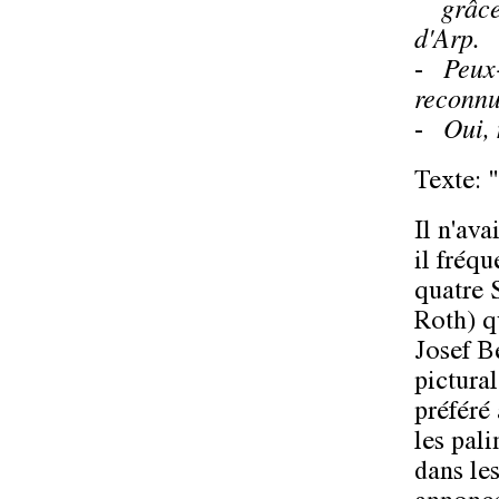
grâce à
d'Arp.
-
Peux-t
reconnu
-
Oui, 
Texte: 
Il n'av
il fréq
quatre 
Roth) q
Josef B
pictural
préféré 
les pal
dans le