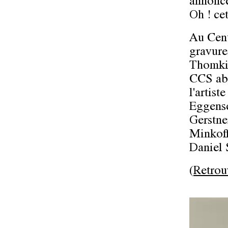
annonce 
Oh ! ce
Au Cent
gravure
Thomkin
CCS abo
l'artis
Eggensc
Gerstne
Minkoff
Daniel 
(
Retrou