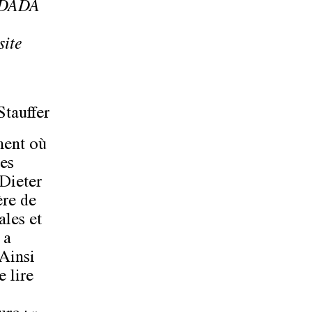
e DADA
site
Stauffer
ment où
des
 Dieter
ère de
ales et
 a
 Ainsi
 lire