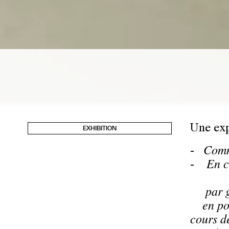
Une exp
EXHIBITION
-
Comm
-
En che
par goû
en pour
cours d