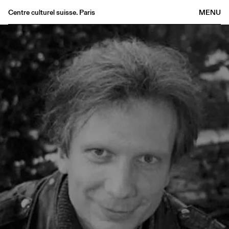
Centre culturel suisse. Paris
MENU
Agenda
Bookshop
Buvette
Archives
Medias
Publications
About
FR
/
EN