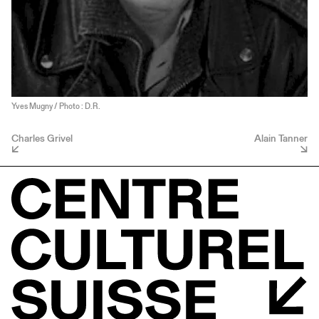
Yves Mugny / Photo : D.R.
Charles Grivel
Alain Tanner