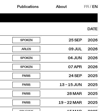
Publications
About
FR
/
EN
DATE
25 SEP
2026
SPOKEN
09 JUL
2026
ARLES
04 JUN
2026
SPOKEN
07 APR
2026
SPOKEN
24 SEP
2025
PARIS
13 – 15 JUN
2025
PARIS
28 MAR
2025
PARIS
19 – 22 MAR
2025
PARIS