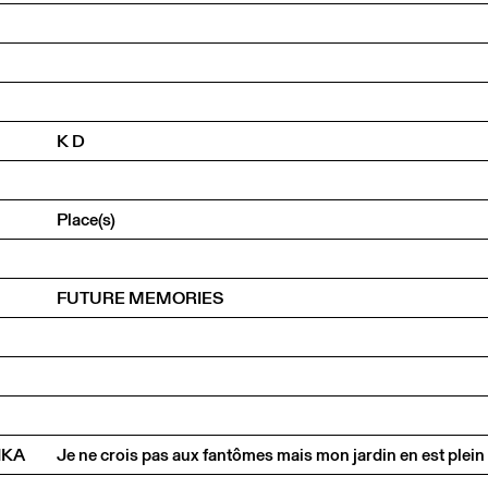
K D
Place(s)
FUTURE MEMORIES
NKA