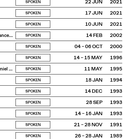
22 JUN
2021
SPOKEN
17 JUN
2021
SPOKEN
10 JUN
2021
SPOKEN
Autour de la place de l’élève dans le sytème éducatif en France et en Suisse
14 FEB
2002
SPOKEN
04 – 06 OCT
2000
SPOKEN
14 – 15 MAY
1996
SPOKEN
Conversation puis lecture de “Les Pandores”, pièce de Daniel de Roulet
11 MAY
1995
SPOKEN
18 JAN
1994
SPOKEN
14 DEC
1993
SPOKEN
28 SEP
1993
SPOKEN
14 – 16 JAN
1993
SPOKEN
21 – 28 NOV
1991
SPOKEN
26 – 28 JAN
1989
SPOKEN