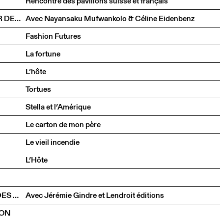
Rencontre des pavillons suisse et français
UN ÉTRANGER AU VILLAGE : LE RACISME AU MIROIR DE JAMES BALDWIN
Avec Nayansaku Mufwankolo & Céline Eidenbenz
Fashion Futures
La fortune
L’hôte
Tortues
Stella et l’Amérique
Le carton de mon père
Le vieil incendie
L’Hôte
LES ÉDITIONS DU CCS À LA CITÉ INTERNATIONALE DES ARTS
Avec Jérémie Gindre et Lendroit éditions
ION