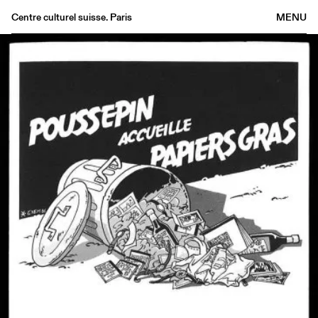
Centre culturel suisse. Paris
MENU
Agenda
Bookshop
Buvette
Archives
Medias
Publications
About
FR
/
EN