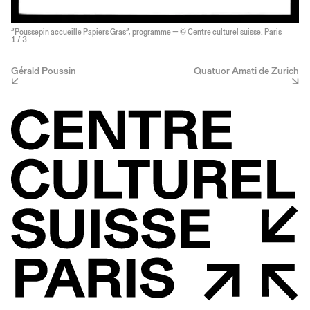
“Poussepin accueille Papiers Gras”, programme — © Centre culturel suisse. Paris
1
/ 3
Gérald Poussin
Quatuor Amati de Zurich