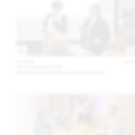
15 MAR
202
ARCHI VENISE 2025
Rencontre des pavillons suisse et français