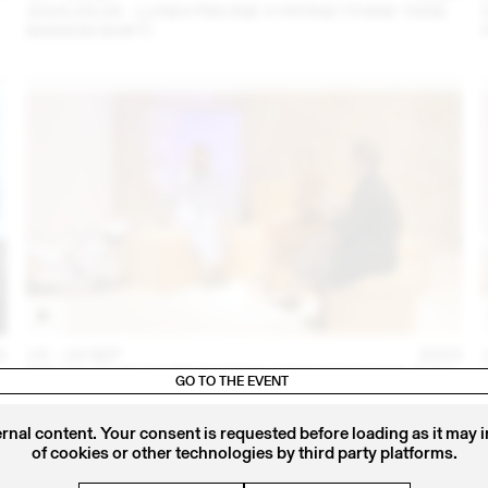
2024.09.06 - LUNDI PISCINE X PATINE (THINK TANK
MAISON SHIFT)
4
14 – 16 SEP
2023
IRIS DELRUBY RUPRECHT EN CONVERSATION AVEC
GO TO THE EVENT
CALLA HAYNES (THINK TANK MAISON SHIFT -
2023.09.16)
ernal content. Your consent is requested before loading as it may 
of cookies or other technologies by third party platforms.