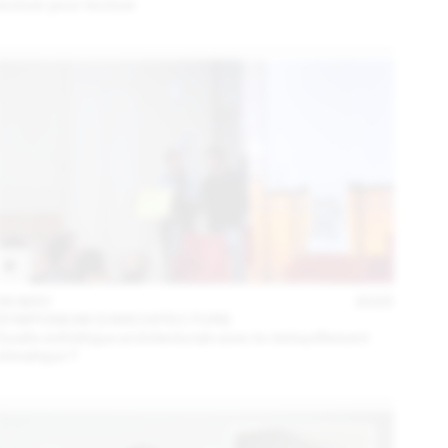
évoluer pour évoluer
06 MAY
2025
SYMPOSIUM D'ARCHITECTURE
Quelle esthétique architecturale avec le réchauffement
climatique ?