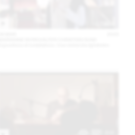
06 MAR
2023
MARIANNE BURKHALTER CHRISTIAN SUMI
Expositions et installations. Une recherche éphémère