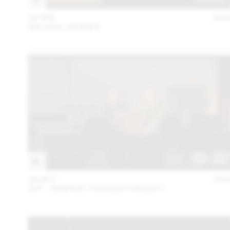
14 FEB
202
MICHAEL RENNER
18 OCT
202
GTF - GRAPHIC THOUGHT FACILITY