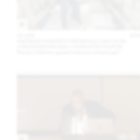
23 JUN
202
ANDREAS VOGLER ET EMANUELE COCCIA EN
CONVERSATION AVEC CHARLOTTE POUPON
Penser l’intérieur quand l’extérieur n’existe pas?