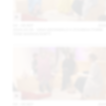
04 – 08 SEP
202
2024.09.06 - GINA GRÜNWALD X ZOUBIDA (THINK
TANK MAISON SHIFT)
04 – 08 SEP
202