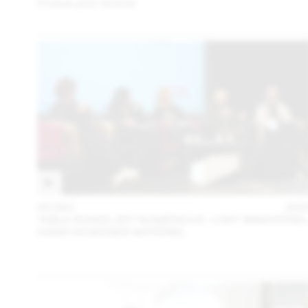
Évoluer pour évoluer
05 DEC
202
TABLE RONDE ART NUMÉRIQUE : L’ART IMMATÉRIE
DANS UN MONDE MATÉRIEL