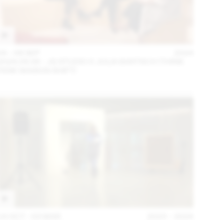
04 – 08 SEP
2024
2024.09.06 - JG STUDIO X JULIA BARTSCH (THINK
TANK MAISON SHIFT)
14 OCT – 03 MAR
2023 – 2024