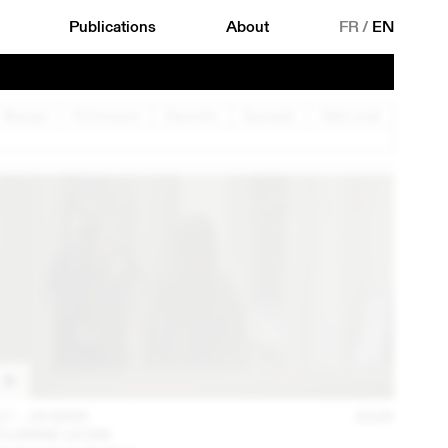
Publications
About
FR
/
EN
Musique
Performance
Rencontre
Spectacle
Table ronde
27 – 29 MAR
2026
FLORINE LEONI