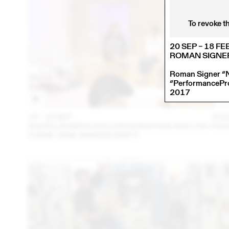
To revoke t
20 SEP – 18 FE
ROMAN SIGNE
Roman Signer “N
“PerformanceProc
2017
14 – 16 SEP
202
SHERYLIN BIRTH EN CONVERSATION AVEC EN VRA
(THINK TANK MAISON SHIFT)