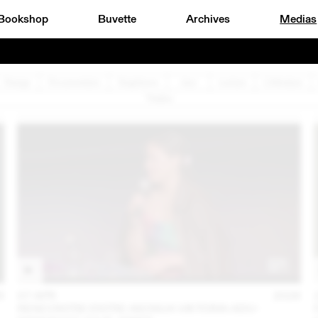
Bookshop
Buvette
Archives
Medias
Design
Documentaire
Graphisme
Jazz
Lecture
Littérature
Théâtre
6
07 APR
2026
RENCONTRE ENTRE AKOSUA VIKTORIA ADU-