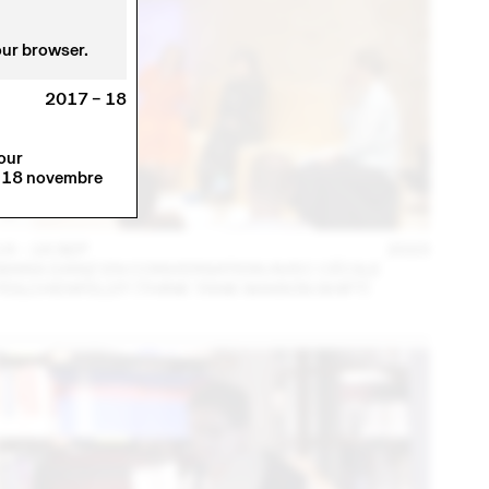
our browser.
2017 – 18
our
, 18 novembre
14 – 16 SEP
2023
MARA DANZ EN CONVERSATION AVEC CÉCILE
FEILCHENFELDT (THINK TANK MAISON SHIFT)