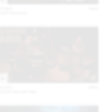
15 NOV
2022
JOST HOCHULI
01 DEC
2021
COLIN VALLON TRIO