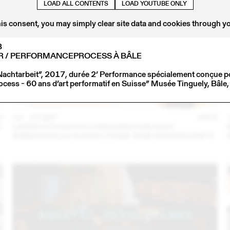
LOAD ALL CONTENTS
LOAD YOUTUBE ONLY
his consent, you may simply clear site data and cookies through y
B
R / PERFORMANCEPROCESS À BÂLE
achtarbeit”, 2017, durée 2’ Performance spécialement conçue p
ess - 60 ans d’art performatif en Suisse” Musée Tinguely, Bâle
3
14 – 16 SEP
2023
C
LARMA STUDIO EN CONVERSATION AVEC
EMMANUELLE KHANH (THINK TANK MAISON SHIFT)