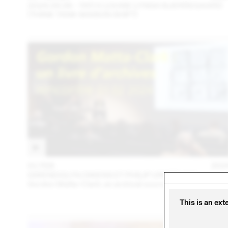
2024.09.06 - TATI X LOUISE LYNGH BJERREGAARD
(THINK TANK MAISON SHIFT)
01 FEB
202
GWENDOLYN OWENS ET PHILIP URSPRUNG
Gordon Matta-Clark: an archival sourcebook
This is an ext