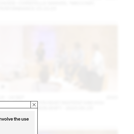
DAVIDE-CHRISTELLE SANVEE, *MECCNA*,
PERFORMANCE 23.10.23
14 – 16 SEP
2023
NINA JAUN & DIMITRI REIST INVITENT KIM HOU
(THINK TANK MAISON SHIFT - 2023.09.15)
involve the use