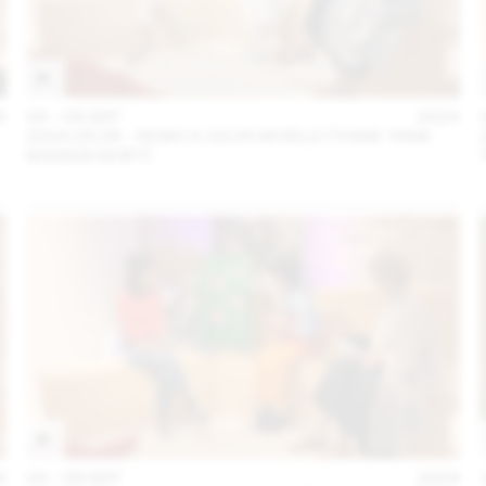
4
04 – 08 SEP
2024
2024.09.06 - REMO X AZUR WORLD (THINK TANK
MAISON SHIFT)
4
04 – 08 SEP
2024