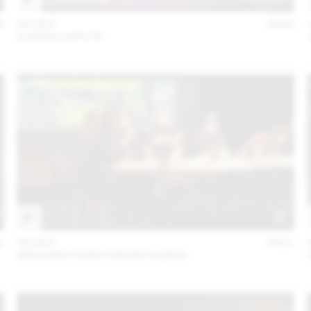
3
06 DEC
2022
KUENG CAPUTO
2
02 DEC
2021
ARCHITECTURE FOR REFUGEES