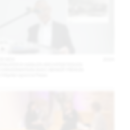
05 NOV
2024
STAUFER & HASLER ARCHITEKTEN EN
CONVERSATION AVEC BENOÎT PIÉRON
L’Hôpital rejoint le Palais