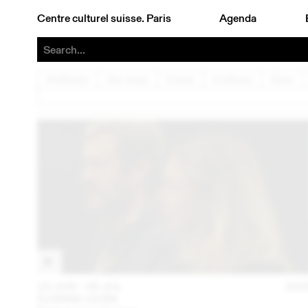
Centre culturel suisse. Paris
Agenda
Architecture
Arts visuels
Concert
Conférence
Danse
23 JUN – 26 JUL
202
FLORINE LEONI