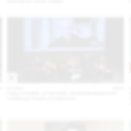
SANYAH ET JULIE JONES
5
05 DEC
2025
L
TABLE RONDE : LA NATURE, UN ENVIRONNEMENT
UTOPIQUE POUR LA CRÉATION