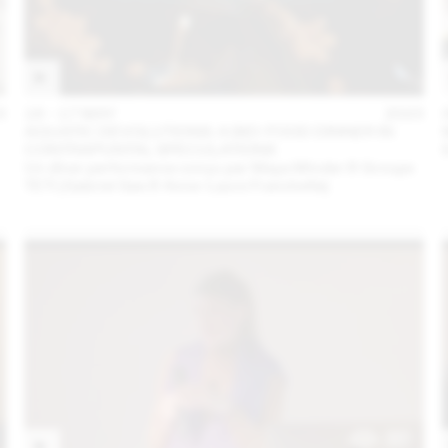
3
16 – 17 MAY
2023
AQUATIC DEVOLUTIONS: A BIO-FOOD DINNER IN
CONTRAPUNTAL SPECULATIONS
Un dîner performance conçu par Maya Minder & Groupe
TETI (Gabriel Gee & Anne-Laure Franchette)