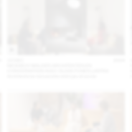
5
10 DEC
2024
NICKISCH WALDER ARCHITEKTEN EN
CONVERSATION AVEC OLIVIA FUNES LASTRA
Architectures minuscules entre jeu et survie