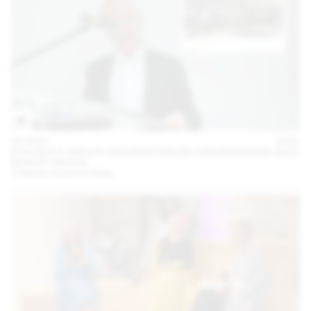
05 NOV
2024
STAUFER & HASLER ARCHITEKTEN EN CONVERSATION AVEC
BENOÎT PIÉRON
L’Hôpital rejoint le Palais