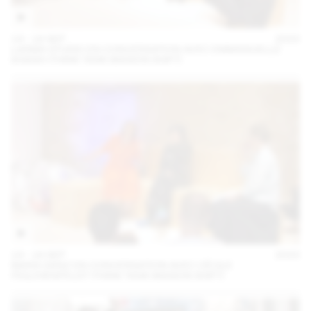
14 – 16 SEP
2023
LARMA STUDIO EN CONVERSATION AVEC EMMANUELLE
KHANH (THINK TANK MAISON SHIFT)
14 – 16 SEP
2023
MARA DANZ EN CONVERSATION AVEC CÉCILE
FEILCHENFELDT (THINK TANK MAISON SHIFT)