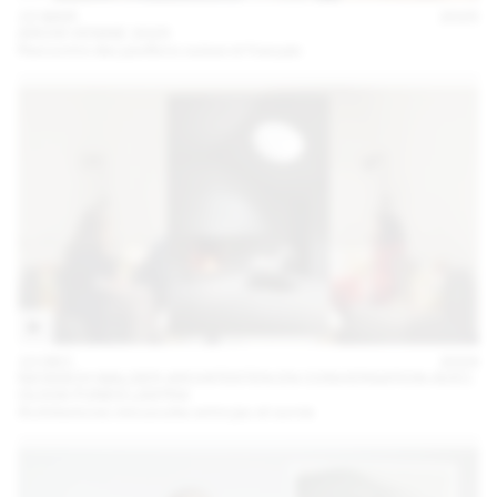
15 MAR
2025
ARCHI VENISE 2025
Rencontre des pavillons suisse et français
10 DEC
2024
NICKISCH WALDER ARCHITEKTEN EN CONVERSATION AVEC
OLIVIA FUNES LASTRA
Architectures minuscules entre jeu et survie