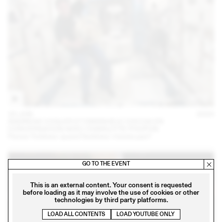
23 JUN
2023
ANDREAS VOGLER ET EMANUELE COCCIA EN
CONVERSATION AVEC CHARLOTTE POUPON
Penser l’intérieur quand l’extérieur n’existe pas?
GO TO THE EVENT
This is an external content. Your consent is requested
before loading as it may involve the use of cookies or other
technologies by third party platforms.
LOAD ALL CONTENTS
LOAD YOUTUBE ONLY