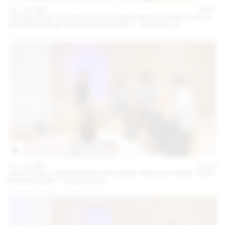
14 – 16 SEP
2023
IRIS DELRUBY RUPRECHT EN CONVERSATION AVEC CALLA
HAYNES (THINK TANK MAISON SHIFT - 2023.09.16)
14 – 16 SEP
2023
NINA JAUN & DIMITRI REIST INVITENT KIM HOU (THINK TANK
MAISON SHIFT - 2023.09.15)