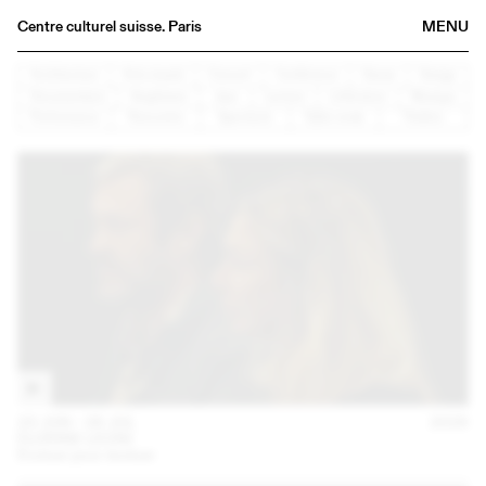
Centre culturel suisse. Paris
MENU
Agenda
Architecture
Arts visuels
Concert
Conférence
Danse
Design
Documentaire
Graphisme
Jazz
Lecture
Littérature
Musique
Bookshop
Performance
Rencontre
Spectacle
Table ronde
Théâtre
Buvette
Archives
Medias
Publications
About
FR
/
EN
23 JUN – 26 JUL
2026
FLORINE LEONI
Évoluer pour évoluer