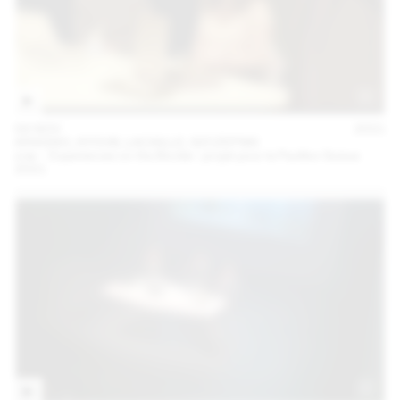
04 NOV
2021
ARAGNO, AYOUB, LACAILLE, SZCZEPSKI
oræ – Experiences on the Border : projet pour le Pavillon Suisse
2021