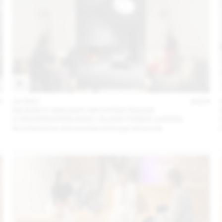
5
10 DEC
2024
NICKISCH WALDER ARCHITEKTEN EN
CONVERSATION AVEC OLIVIA FUNES LASTRA
Architectures minuscules entre jeu et survie