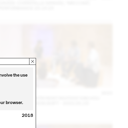
DAVIDE-CHRISTELLE SANVEE, *MECCNA*,
PERFORMANCE 23.10.23
involve the use
14 – 16 SEP
2023
NINA JAUN & DIMITRI REIST INVITENT KIM HOU
our browser.
(THINK TANK MAISON SHIFT - 2023.09.15)
2018