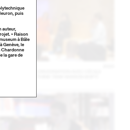
polytechnique
Meuron, puis
n auteur,
projet. » Raison
stmuseum à Bâle
à Genève, le
 à Chardonne
e la gare de
14 – 16 SEP
2023
MARA DANZ EN CONVERSATION AVEC CÉCILE
FEILCHENFELDT (THINK TANK MAISON SHIFT)