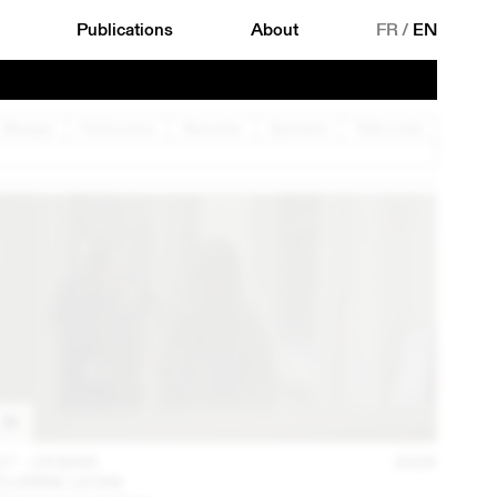
Publications
About
FR
/
EN
Musique
Performance
Rencontre
Spectacle
Table ronde
27 – 29 MAR
2026
FLORINE LEONI