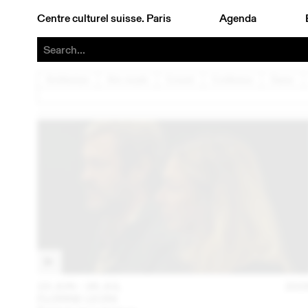
Centre culturel suisse. Paris
Agenda
Architecture
Arts visuels
Concert
Conférence
Danse
23 JUN – 26 JUL
202
FLORINE LEONI