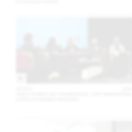
Évoluer pour évoluer
05 DEC
202
TABLE RONDE ART NUMÉRIQUE : L’ART IMMATÉRIE
DANS UN MONDE MATÉRIEL