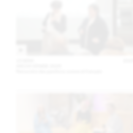
15 MAR
202
ARCHI VENISE 2025
Rencontre des pavillons suisse et français