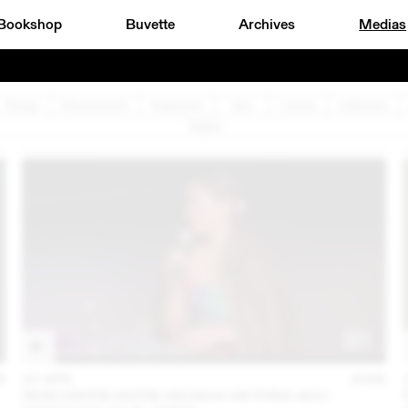
Bookshop
Buvette
Archives
Medias
Design
Documentaire
Graphisme
Jazz
Lecture
Littérature
Théâtre
6
07 APR
2026
RENCONTRE ENTRE AKOSUA VIKTORIA ADU-