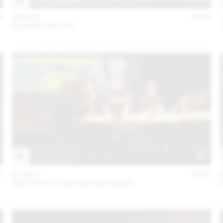
3
06 DEC
2022
KUENG CAPUTO
2
02 DEC
2021
ARCHITECTURE FOR REFUGEES