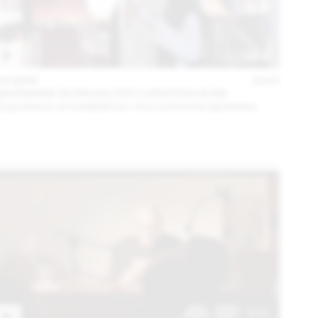
06 MAR
2023
MARIANNE BURKHALTER CHRISTIAN SUMI
Expositions et installations. Une recherche éphémère