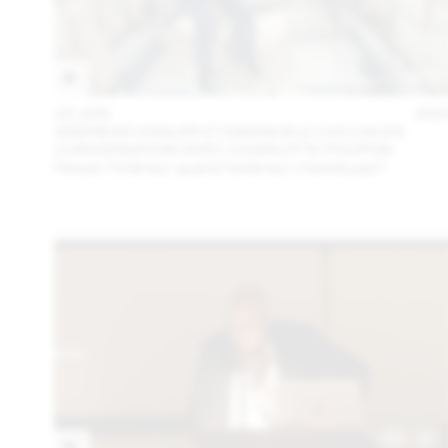
23 JUN
202
ANDREAS VOGLER ET EMANUELE COCCIA EN
CONVERSATION AVEC CHARLOTTE POUPON
Penser l’intérieur quand l’extérieur n’existe pas?