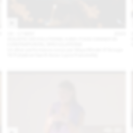
3
16 – 17 MAY
2023
AQUATIC DEVOLUTIONS: A BIO-FOOD DINNER IN
CONTRAPUNTAL SPECULATIONS
Un dîner performance conçu par Maya Minder & Groupe
TETI (Gabriel Gee & Anne-Laure Franchette)