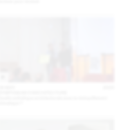
évoluer pour évoluer
06 MAY
2025
SYMPOSIUM D'ARCHITECTURE
Quelle esthétique architecturale avec le réchauffement
climatique ?