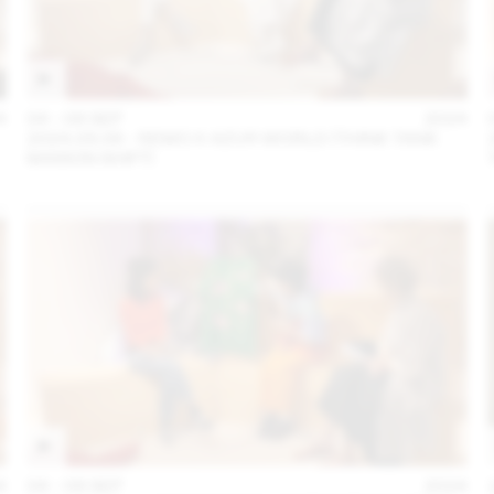
4
04 – 08 SEP
2024
2024.09.06 - REMO X AZUR WORLD (THINK TANK
MAISON SHIFT)
4
04 – 08 SEP
2024