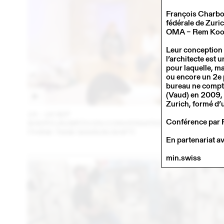
François Charbon
fédérale de Zuri
OMA – Rem Koolh
Leur conception d
l’architecte est u
pour laquelle, m
ou encore un 2e 
bureau ne compte
(Vaud) en 2009, 
Zurich, formé d’
14 – 16 SEP
202
Conférence par 
SHERYLIN BIRTH EN CONVERSATION AVEC EN VRA
(THINK TANK MAISON SHIFT)
En partenariat a
min.swiss