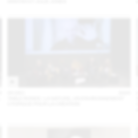
SANYAH ET JULIE JONES
5
05 DEC
2025
L
TABLE RONDE : LA NATURE, UN ENVIRONNEMENT
UTOPIQUE POUR LA CRÉATION