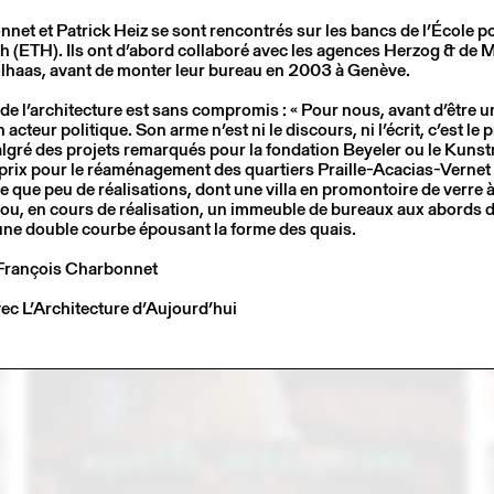
net et Patrick Heiz se sont rencontrés sur les bancs de l’École 
ch (ETH). Ils ont d’abord collaboré avec les agences Herzog & de 
aas, avant de monter leur bureau en 2003 à Genève.
e l’architecture est sans compromis : « Pour nous, avant d’être u
n acteur politique. Son arme n’est ni le discours, ni l’écrit, c’est le 
algré des projets remarqués pour la fondation Beyeler ou le Kun
prix pour le réaménagement des quartiers Praille-Acacias-Vernet 
 que peu de réalisations, dont une villa en promontoire de verre
ou, en cours de réalisation, un immeuble de bureaux aux abords d
une double courbe épousant la forme des quais.
3
14 – 16 SEP
2023
François Charbonnet
C
LARMA STUDIO EN CONVERSATION AVEC
EMMANUELLE KHANH (THINK TANK MAISON SHIFT)
vec L’Architecture d’Aujourd’hui