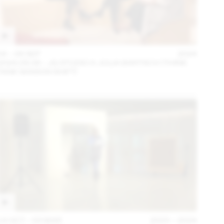
04 – 08 SEP
2024
2024.09.06 - JG STUDIO X JULIA BARTSCH (THINK
TANK MAISON SHIFT)
14 OCT – 03 MAR
2023 – 2024