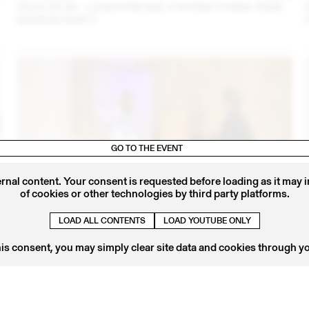
2024.09.06 - LUNDI PISCINE X PATINE (THINK TANK
MAISON SHIFT)
GO TO THE EVENT
ernal content. Your consent is requested before loading as it may 
of cookies or other technologies by third party platforms.
LOAD ALL CONTENTS
LOAD YOUTUBE ONLY
4
14 – 16 SEP
2023
IRIS DELRUBY RUPRECHT EN CONVERSATION AVEC
his consent, you may simply clear site data and cookies through y
CALLA HAYNES (THINK TANK MAISON SHIFT -
2023.09.16)