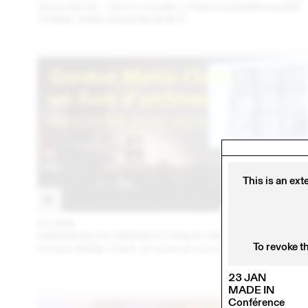
2024.09.06 - TATI X LOUISE LYNGH BJERREGAARD
(THINK TANK MAISON SHIFT)
This is an ext
01 FEB
202
GWENDOLYN OWENS ET PHILIP URSPRUNG
To revoke t
Gordon Matta-Clark: an archival sourcebook
23 JAN
MADE IN
Conférence