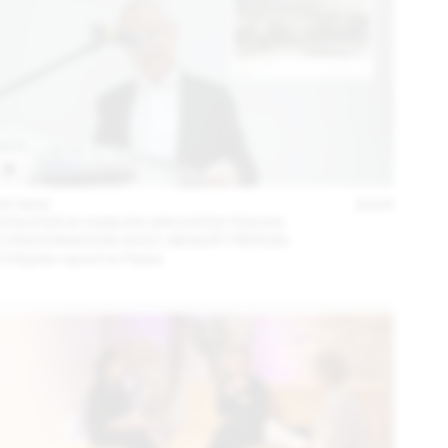
05 NOV
2024
STAUFER & HASLER ARCHITEKTEN EN
CONVERSATION AVEC BENOÎT PIÉRON
L’Hôpital rejoint le Palais