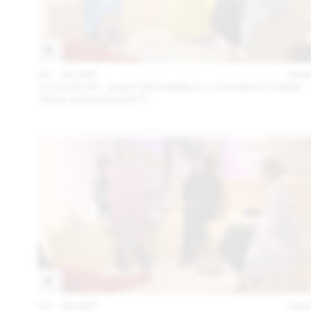
04 – 08 SEP
202
2024.09.06 - GINA GRÜNWALD X ZOUBIDA (THINK
TANK MAISON SHIFT)
04 – 08 SEP
202