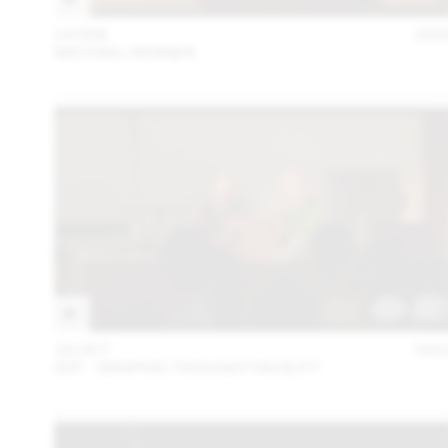
14 FEB
202
MICHAEL RENNER
18 OCT
202
GTF - GRAPHIC THOUGHT FACILITY