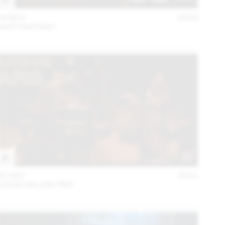
15 NOV
2022
JOST HOCHULI
01 DEC
2021
COLIN VALLON TRIO