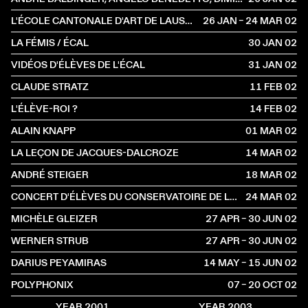
L'ÉCOLE CANTONALE D'ART DE LAUSANNE
26 JAN – 24 MAR
2002
LA FÉMIS / ÉCAL
30 JAN
2002
VIDÉOS D'ÉLÈVES DE L'ÉCAL
31 JAN
2002
CLAUDE STRATZ
11 FEB
2002
L'ÉLÈVE-ROI ?
14 FEB
2002
ALAIN KNAPP
01 MAR
2002
LA LEÇON DE JACQUES-DALCROZE
14 MAR
2002
ANDRÉ STEIGER
18 MAR
2002
CONCERT D'ÉLÈVES DU CONSERVATOIRE DE LAUSANNE
24 MAR
2002
MICHÈLE GLEIZER
27 APR – 30 JUN
2002
WERNER STRUB
27 APR – 30 JUN
2002
DARIUS PEYAMIRAS
14 MAY – 15 JUN
2002
POLYPHONIX
07 – 20 OCT
2002
YEAR 2001
YEAR 2003